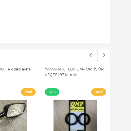
0 F RR sağ ayna
YAMAHA XT 600 E AMORTİSÖR
KEÇESİ 97 Model
%36