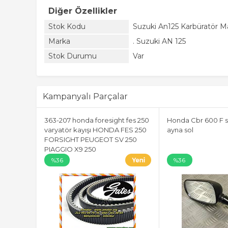
Diğer Özellikler
Stok Kodu
Suzuki An125 Karbüratör Ma
Marka
. Suzuki AN 125
Stok Durumu
Var
Kampanyalı Parçalar
363-207 honda foresight fes 250
Honda Cbr 600 F s
varyatör kayışı HONDA FES 250
ayna sol
FORSIGHT PEUGEOT SV 250
PIAGGIO X9 250
%36
%36