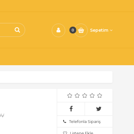
Sepetim
0
DV
Telefonla Sipariş
Listene Ekle