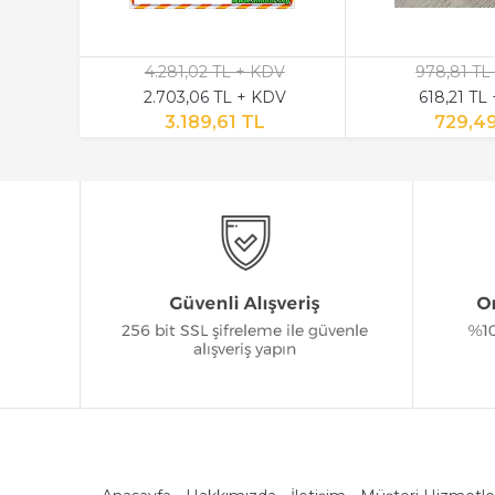
4.281,02 TL + KDV
978,81 TL
2.703,06 TL + KDV
618,21 TL
3.189,61 TL
729,4