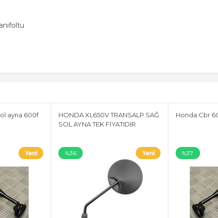
nifoltu
ol ayna 600f
HONDA XL650V TRANSALP SAĞ
Honda Cbr 60
SOL AYNA TEK FİYATIDIR
%36
%37