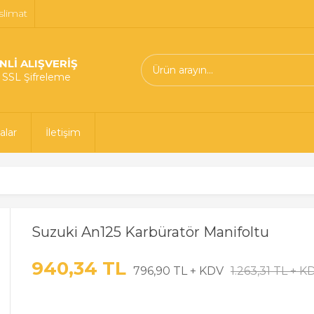
slimat
NLİ ALIŞVERİŞ
t SSL Şifreleme
alar
İletişim
Suzuki An125 Karbüratör Manifoltu
940,34 TL
796,90 TL + KDV
1.263,31 TL + K