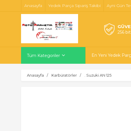
Anasayfa
Yedek Parça Sipariş Takibi
Ayni Gün Te
GÜVE
256 bi
En Yeni Yedek Parç
Tüm Kategoriler
Anasayfa
Karbüratörler
. Suzuki AN 125