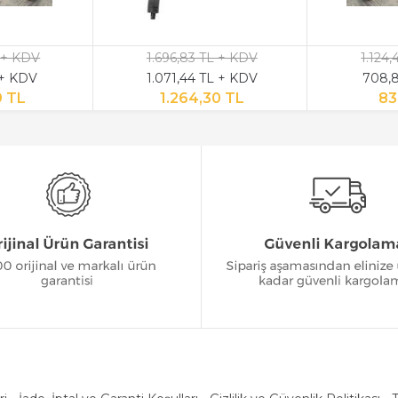
 + KDV
1.696,83 TL + KDV
1.124
 + KDV
1.071,44 TL + KDV
708,8
9 TL
1.264,30 TL
83