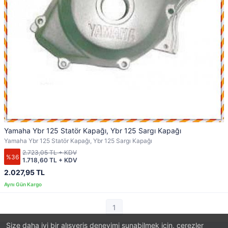
Yamaha Ybr 125 Statör Kapağı, Ybr 125 Sargı Kapağı
Yamaha Ybr 125 Statör Kapağı, Ybr 125 Sargı Kapağı
2.723,05 TL + KDV
%36
1.718,60 TL + KDV
2.027,95 TL
1
Size daha iyi bir alışveriş deneyimi sunabilmek için, çerezler