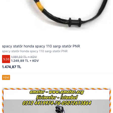
spacy statör honda spacy 110 sargı statör PNR
spacy statör honda spacy 110 sargı statör PNR
1.981,32 TL + KDV
%36
1.249,89 TL + KDV
1.474,87 TL