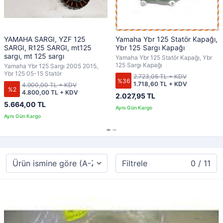
YAMAHA SARGI, YZF 125
Yamaha Ybr 125 Statör Kapağı,
SARGI, R125 SARGI, mt125
Ybr 125 Sargı Kapağı
sargı, mt 125 sargı
Yamaha Ybr 125 Statör Kapağı, Ybr
125 Sargı Kapağı
Yamaha Ybr 125 Sargı 2005 2015,
Ybr 125 05-15 Statör
2.723,05 TL + KDV
%36
1.718,60 TL + KDV
4.900,00 TL + KDV
%2
4.800,00 TL + KDV
2.027,95 TL
5.664,00 TL
Filtrele
0 / 11