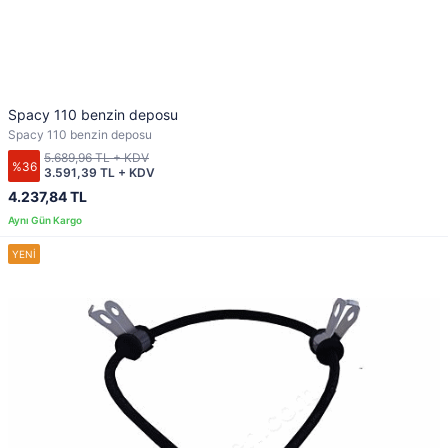
Spacy 110 benzin deposu
Spacy 110 benzin deposu
5.689,96 TL + KDV
%36
3.591,39 TL + KDV
4.237,84 TL