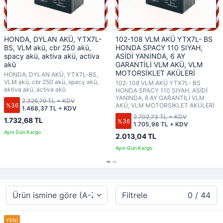
HONDA, DYLAN AKÜ, YTX7L-
102-108 VLM AKÜ YTX7L- BS
BS, VLM akü, cbr 250 akü,
HONDA SPACY 110 SIYAH,
spacy akü, aktiva akü, activa
ASİDİ YANINDA, 6 AY
akü
GARANTİLİ VLM AKÜ, VLM
MOTORSİKLET AKÜLERİ
HONDA, DYLAN AKÜ, YTX7L-BS,
VLM akü, cbr 250 akü, spacy akü,
102-108 VLM AKÜ YTX7L- BS
aktiva akü, activa akü
HONDA SPACY 110 SIYAH, ASİDİ
YANINDA, 6 AY GARANTİLİ VLM
2.326,79 TL + KDV
%36
AKÜ, VLM MOTORSİKLET AKÜLERİ
1.468,37 TL + KDV
2.702,73 TL + KDV
1.732,68 TL
%36
1.705,96 TL + KDV
2.013,04 TL
Filtrele
0 / 44