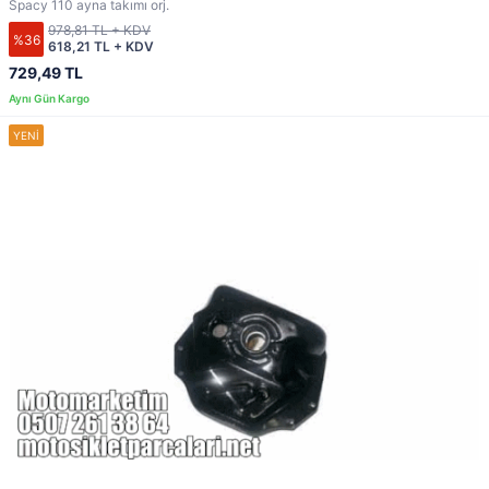
Spacy 110 ayna takımı orj.
978,81 TL + KDV
%36
618,21 TL + KDV
729,49 TL