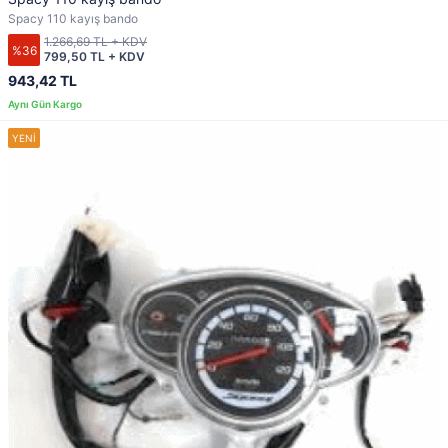
Spacy 110 kayış bando
1.266,69 TL + KDV
%36
799,50 TL + KDV
943,42 TL