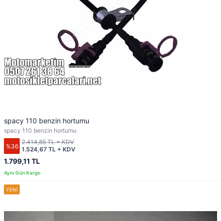
spacy 110 benzin hortumu
spacy 110 benzin hortumu
2.414,85 TL + KDV
%36
1.524,67 TL + KDV
1.799,11 TL