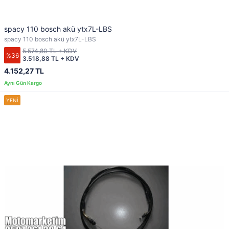
spacy 110 bosch akü ytx7L-LBS
spacy 110 bosch akü ytx7L-LBS
5.574,80 TL + KDV
%36
3.518,88 TL + KDV
4.152,27 TL