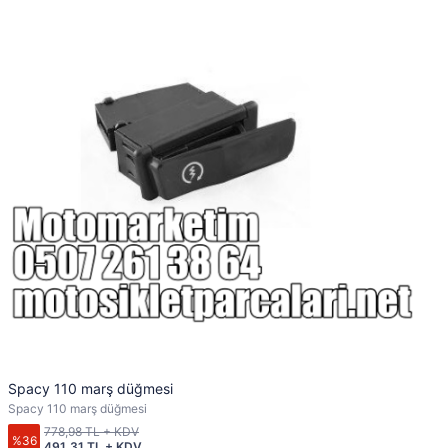
Spacy 110 marş düğmesi
Spacy 110 marş düğmesi
778,98 TL + KDV
%36
491,31 TL + KDV