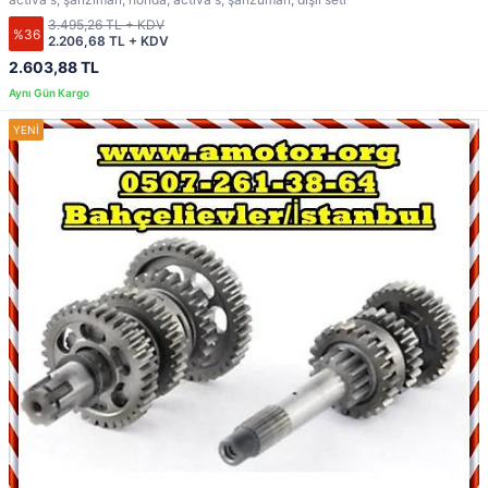
3.495,26 TL + KDV
%36
2.206,68 TL + KDV
2.603,88 TL