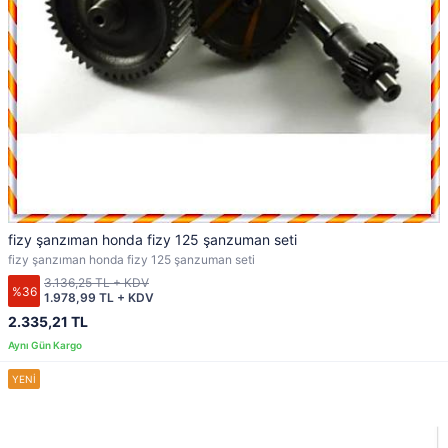
fizy şanzıman honda fizy 125 şanzuman seti
fizy şanzıman honda fizy 125 şanzuman seti
3.136,25 TL + KDV
%36
1.978,99 TL + KDV
2.335,21 TL