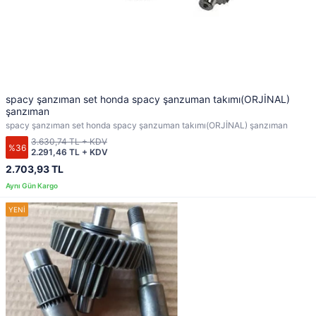
spacy şanzıman set honda spacy şanzuman takımı(ORJİNAL)
şanzıman
spacy şanzıman set honda spacy şanzuman takımı(ORJİNAL) şanzıman
3.630,74 TL + KDV
%36
2.291,46 TL + KDV
2.703,93 TL