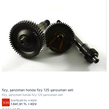
fizy, şanzıman honda fizy 125 şanzuman seti
fizy, şanzıman honda fizy 125 şanzuman seti
3.075,29 TL + KDV
%36
1.941,91 TL + KDV