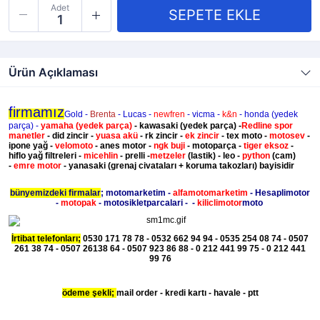
Adet
Ürün Açıklaması
firmamız
Gold -
Brenta
- Lucas -
newfren
- vicma -
k&n
- honda (yedek
parça) -
yamaha
(yedek parça)
- kawasaki
(yedek parça)
-
Redline spor
manetler
- did zincir -
yuasa akü
- rk zincir -
ek zincir
- tex moto -
motosev
-
ipone yağ -
velomoto
- anes motor -
ngk buji
- motoparça -
tiger eksoz
-
hiflo yağ filtreleri -
micehlin
- prelli -
metzeler
(lastik) - leo -
python
(cam)
-
emre motor
- yanasaki (grenaj civataları + koruma takozları) bayisidir
bünyemizdeki firmalar
; motomarketim -
alfamotomarketim
- Hesaplimotor
-
motopak
- motosikletparcalari - -
kiliclimotor
moto
İrtibat telefonları;
0530 171 78 78 - 0532 662 94 94 - 0535 254 08 74 - 0507
261 38 74 - 0507 26138 64 - 0507 923 86 88 - 0 212 441 99 75 - 0 212 441
99 76
ödeme şekli;
mail order - kredi kartı - havale - ptt