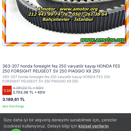
363-207 honda foresight fes 250 varyatör kayışı HONDA FES
250 FORSIGHT PEUGEOT SV 250 PIAGGIO X9 250
363-207 honda foresight fes 250 varyatör kayışı HONDA FES 250
FORSIGHT PEUGEOT SV 250 PIAGGIO X9 250
4.281,02 TL + KDV
%36
2.703,06 TL + KDV
3.189,61 TL
Size daha iyi bir alışveriş deneyimi sunabilmek için, çerezler
(cookies) kullanıyoruz. Detaylı bilgi için
kişisel verilerin
®