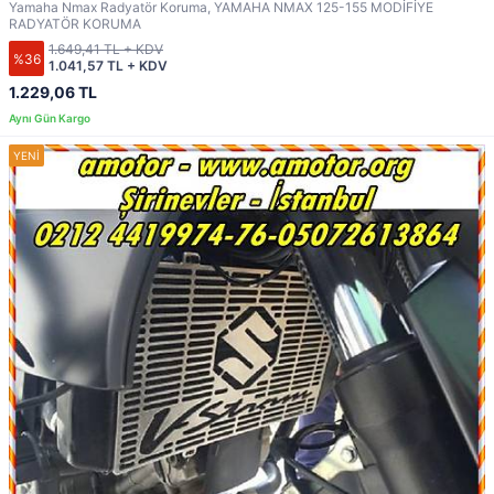
Yamaha Nmax Radyatör Koruma, YAMAHA NMAX 125-155 MODİFİYE
RADYATÖR KORUMA
1.649,41 TL + KDV
%36
1.041,57 TL + KDV
1.229,06 TL