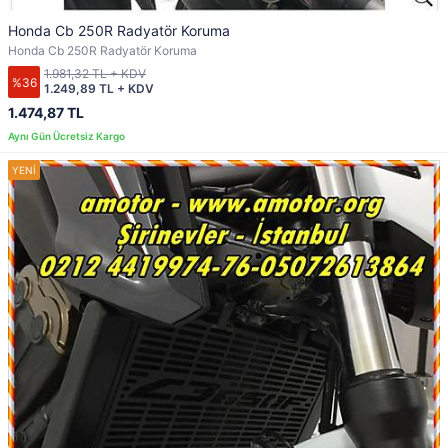
Honda Cb 250R Radyatör Koruma
Honda Cb 250R Radyatör Koruma
1.981,32 TL + KDV
%36
1.249,89 TL + KDV
1.474,87 TL