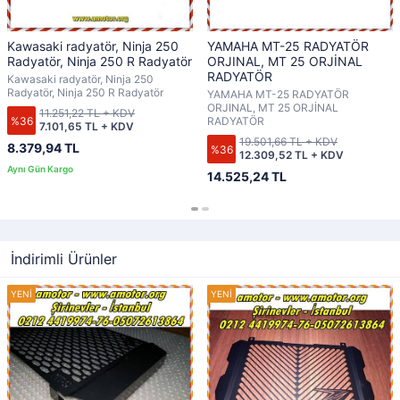
Kawasaki radyatör, Ninja 250
YAMAHA MT-25 RADYATÖR
Radyatör, Ninja 250 R Radyatör
ORJINAL, MT 25 ORJİNAL
RADYATÖR
Kawasaki radyatör, Ninja 250
Radyatör, Ninja 250 R Radyatör
YAMAHA MT-25 RADYATÖR
ORJINAL, MT 25 ORJİNAL
11.251,22 TL + KDV
%36
RADYATÖR
7.101,65 TL + KDV
19.501,66 TL + KDV
8.379,94 TL
%36
12.309,52 TL + KDV
14.525,24 TL
İndirimli Ürünler