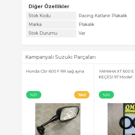
Diğer Özellikler
Stok Kodu
Racing Katlanir Plakalik
Marka
Plakalık
Stok Durumu
Var
Kampanyalı Suzuki Parçaları
ALP SAĞ
Honda Cbr 600 F RR sağ ayna
YAMAHA XT 600 
R
KEÇESİ 97 Model
%37
%36