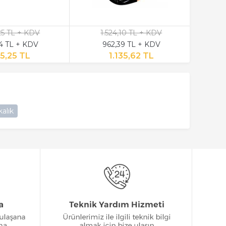
,25 TL + KDV
1.524,10 TL + KDV
74 TL + KDV
962,39 TL + KDV
5,25 TL
1.135,62 TL
alık