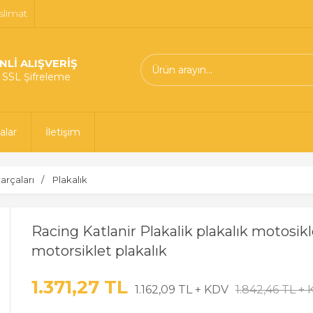
slimat
NLİ ALIŞVERİŞ
t SSL Şifreleme
alar
İletişim
arçaları
Plakalık
Racing Katlanir Plakalik plakalık motosikl
motorsiklet plakalık
1.371,27 TL
1.162,09 TL + KDV
1.842,46 TL +