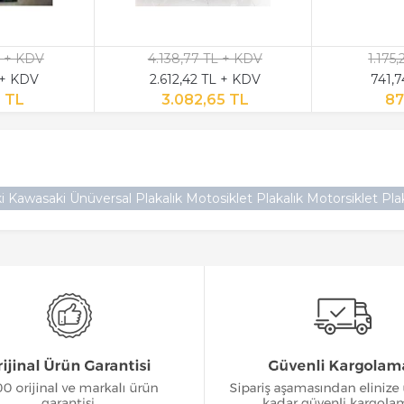
L + KDV
4.138,77 TL + KDV
1.175
 + KDV
2.612,42 TL + KDV
741,
2 TL
3.082,65 TL
87
Kawasaki Ünüversal Plakalık Motosiklet Plakalık Motorsiklet Plak