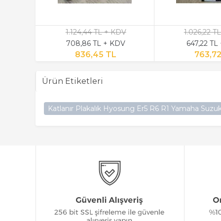
KDV
1.124,44 TL + KDV
1.026,22 T
KDV
708,86 TL + KDV
647,22 TL
L
836,45 TL
763,7
Ürün Etiketleri
Katlanır Plakalık Hyosung Er5 R6 R1 Yamaha Suzuki 