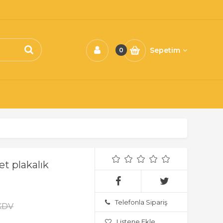
Sepetim
0
et plakalık
Telefonla Sipariş
 KDV
Listene Ekle