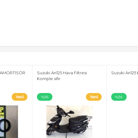
E AMORTİSÖR
Suzuki An125 Hava Filtresi
Suzuki An125 
Komple sıfır
%36
%36