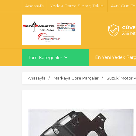
Anasayfa
Yedek Parça Sipariş Takibi
Ayni Gün Te
GÜVE
256 bi
En Yeni Yedek Parç
Tüm Kategoriler
Anasayfa
Markaya Göre Parçalar
Suzuki Motor P