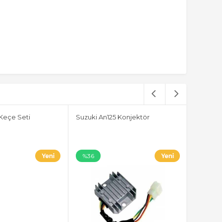
Keçe Seti
Suzuki An125 Konjektör
%36