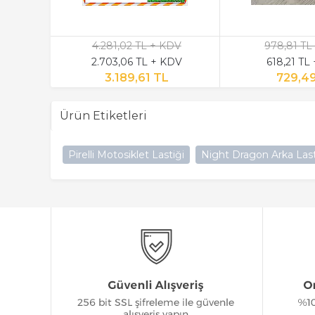
4.281,02 TL + KDV
978,81 TL
2.703,06 TL + KDV
618,21 TL
3.189,61 TL
729,4
Ürün Etiketleri
Pirelli Motosiklet Lastiği
Night Dragon Arka Last