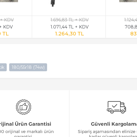
 + KDV
1.696,83 TL + KDV
1.124
 + KDV
1.071,44 TL + KDV
708,8
9 TL
1.264,30 TL
83
ik
180/55r18 (74w)