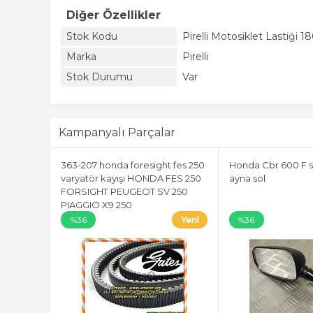
Diğer Özellikler
Stok Kodu
Pirelli Motosiklet Lastiği
Marka
Pirelli
Stok Durumu
Var
Kampanyalı Parçalar
363-207 honda foresight fes 250
Honda Cbr 600 F s
varyatör kayışı HONDA FES 250
ayna sol
FORSIGHT PEUGEOT SV 250
PIAGGIO X9 250
%36
%36