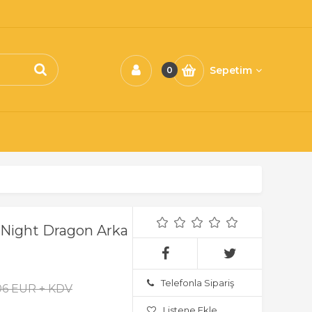
Sepetim
0
) Night Dragon Arka
Telefonla Sipariş
,06 EUR + KDV
Listene Ekle