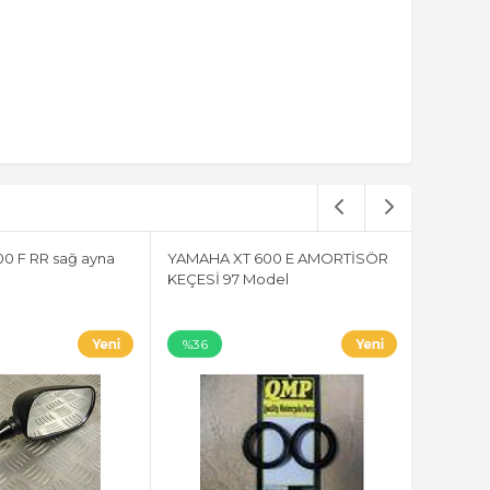
0 F RR sağ ayna
YAMAHA XT 600 E AMORTİSÖR
KEÇESİ 97 Model
%36