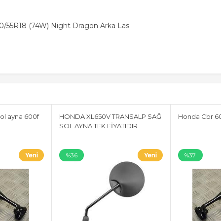
 180/55R18 (74W) Night Dragon Arka Las
ol ayna 600f
HONDA XL650V TRANSALP SAĞ
Honda Cbr 60
SOL AYNA TEK FİYATIDIR
%36
%37