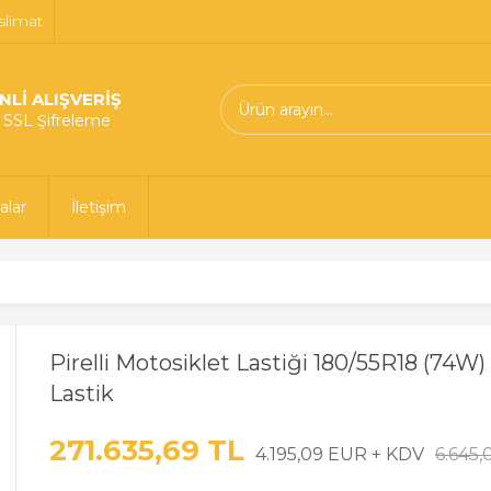
slimat
NLİ ALIŞVERİŞ
t SSL Şifreleme
alar
İletişim
Pirelli Motosiklet Lastiği 180/55R18 (74W
Lastik
271.635,69 TL
4.195,09 EUR + KDV
6.645