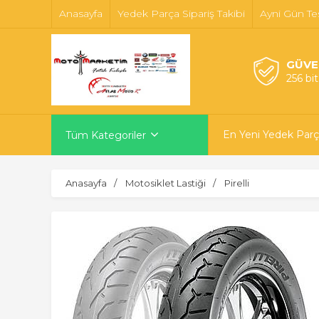
Anasayfa
Yedek Parça Sipariş Takibi
Ayni Gün Te
GÜVE
256 bi
En Yeni Yedek Parç
Tüm Kategoriler
Anasayfa
Motosiklet Lastiği
Pirelli