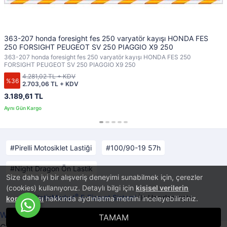
363-207 honda foresight fes 250 varyatör kayışı HONDA FES
250 FORSIGHT PEUGEOT SV 250 PIAGGIO X9 250
363-207 honda foresight fes 250 varyatör kayışı HONDA FES 250
FORSIGHT PEUGEOT SV 250 PIAGGIO X9 250
4.281,02 TL + KDV
%36
2.703,06 TL + KDV
3.189,61 TL
Pirelli Motosiklet Lastiği
100/90-19 57h
Night Dragon Ön Lastik
Size daha iyi bir alışveriş deneyimi sunabilmek için, çerezler
(cookies) kullanıyoruz. Detaylı bilgi için
kişisel verilerin
®
PlatinMarket
E-Ticaret Sistemi
İle Hazırlanmıştır.
korunması
hakkında aydınlatma metnini inceleyebilirsiniz.
Whatsapp ile Sipariş Ver!
TAMAM