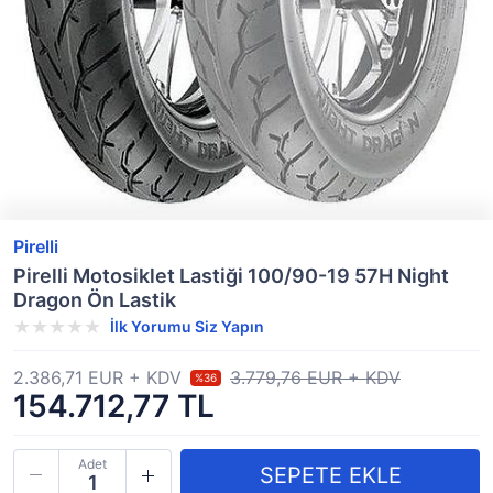
Pirelli
Pirelli Motosiklet Lastiği 100/90-19 57H Night
Dragon Ön Lastik
İlk Yorumu Siz Yapın
2.386,71 EUR + KDV
3.779,76 EUR + KDV
%36
154.712,77 TL
Adet