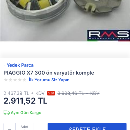
- Yedek Parca
PIAGGIO X7 300 ön varyatör komple
İlk Yorumu Siz Yapın
2.467,39 TL + KDV
3.908,46 TL + KDV
%36
2.911,52 TL
Aynı Gün Kargo
Adet