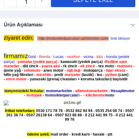
Ürün Açıklaması
ziyaret edin;
http://motosikletparcalari.sahibinden.com/
linki tıklayın
firmamız
Gold -
Brenta
- Lucas -
newfren
- vicma -
k&n
- honda (yedek
parça) -
yamaha
(yedek parça)
- kawasaki
(yedek parça)
-
Redline spor
manetler
- did zincir -
yuasa akü
- rk zincir -
ek zincir
- tex moto -
motosev
-
ipone yağ -
velomoto
- anes motor -
ngk buji
- motoparça -
tiger eksoz
-
hiflo yağ filtreleri -
micehlin
- prelli -
metzeler
(lastik) - leo -
python
(cam)
-
emre motor
- yanasaki (grenaj civataları + koruma takozları) bayisidir
bünyemizdeki firmalar
; motomarketim -
alfamotomarketim
- Hesaplimotor
-
motopak
- motosikletparcalari - -
kiliclimotor
moto
İrtibat telefonları;
0530 171 78 78 - 0532 662 94 94 - 0535 254 08 74 - 0507
261 38 74 - 0507 26138 64 - 0507 923 86 88 - 0 212 441 99 75 - 0 212 441
99 76
ödeme şekli;
mail order - kredi kartı - havale - ptt