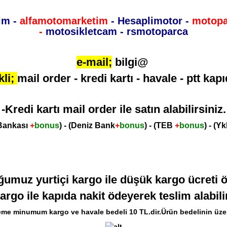
im -
alfamotomarketim
- Hesaplimotor -
motop
-
motosikletcam - rsmotoparca
e-mail;
bilgi@
li;
mail order - kredi kartı - havale - ptt k
-Kredi kartı mail order ile satın alabilirsiniz.
 Bankası
+
bonus
) - (Deniz Bank
+
bonus
) - (TEB
+
bonus
) - (Y
umuz yurtiçi kargo ile düşük kargo ücreti ö
argo ile kapıda nakit ödeyerek teslim alabilir
me minumum kargo ve havale bedeli 10 TL.dir.Ürün bedelinin üzer