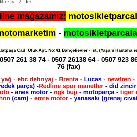
filtre ha 1211 kn
line mağazamız;
motosikletparcal
motomarketim
-
motosikletparcala
latpaşa Cad. Ufuk Apt. No:41 Bahçelievler - İst. (Yaşam Hastahane
0507 261 38 74 - 0507 26138 64 - 0507 923 86
76 (fax)
 yağ - ebc debriyaj - Brenta
- Lucas -
newfren
-
yedek parça)
-
Redline spor manetler
- did zincir
oto
- anes motor -
ngk buji
- motoparça -
tiger
hon
(cam) -
emre motor
- yanasaki (grenaj civat