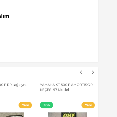
alım
0 F RR sağ ayna
YAMAHA XT 600 E AMORTİSÖR
KEÇESİ 97 Model
%36