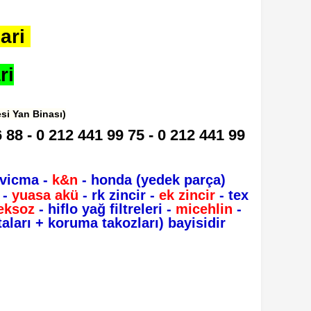
ari
ri
si Yan Binası)
 88 - 0 212 441 99 75 - 0 212 441 99
 vicma -
k&n
- honda (yedek parça)
 -
yuasa akü
- rk zincir -
ek zincir
- tex
 eksoz
- hiflo yağ filtreleri -
micehlin
-
aları + koruma takozları) bayisidir