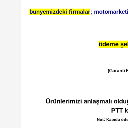
bünyemizdeki firmalar
; motomarket
ödeme şek
(Garanti
Ürünlerimizi anlaşmalı olduğ
PTT k
-Not: Kapıda öde