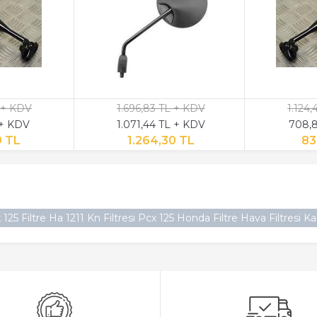
 + KDV
1.696,83 TL + KDV
1.124
 + KDV
1.071,44 TL + KDV
708,8
9 TL
1.264,30 TL
83
5 Filtre Ha 1211 Kn Filtresi Pcx 125 Honda Filtre Hava Filtresi Kali