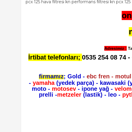
pcx 125 hava filtresi kn performans filtresi kn pcx 125 
on
Adresimiz
:
Ta
İrtibat telefonları;
0535 254 08 74 - 
firmamız
; Gold -
ebc fren - motul
-
yamaha
(yedek parça)
- kawasaki
(
moto -
motosev
- ipone yağ -
velom
prelli -
metzeler
(lastik) - leo -
pyt