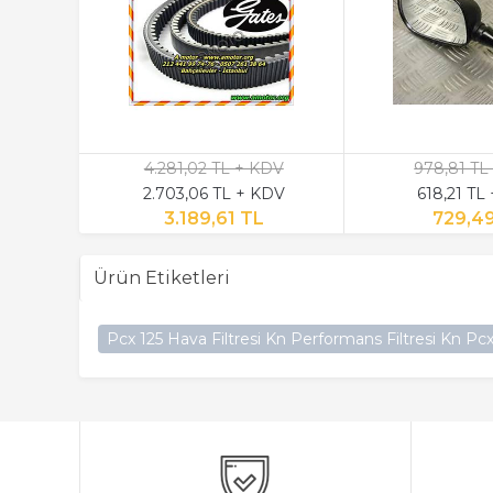
4.281,02 TL + KDV
978,81 TL
2.703,06 TL + KDV
618,21 TL
3.189,61 TL
729,4
Ürün Etiketleri
Pcx 125 Hava Filtresi Kn Performans Filtresi Kn Pcx 12