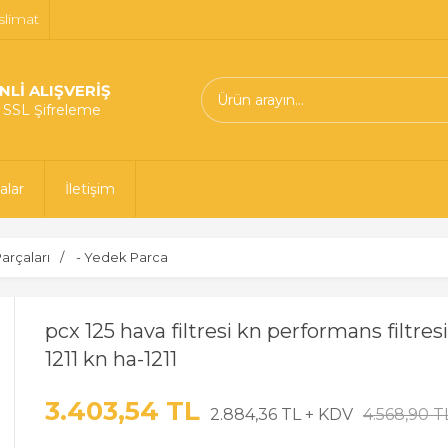
slimat
NLİ ALIŞVERİŞ
t SSL Şifreleme
alar
İletişim
arçaları
- Yedek Parca
pcx 125 hava filtresi kn performans filtresi
1211 kn ha-1211
3.403,54 TL
2.884,36 TL + KDV
4.568,90 T