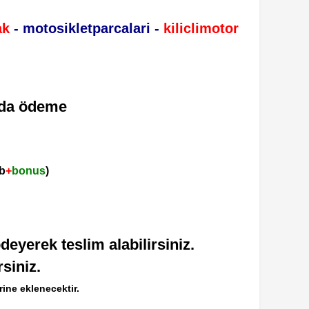
ak
- motosikletparcalari -
kiliclimotor
apıda ödeme
kb
+
bonus
)
deyerek teslim alabilirsiniz.
siniz.
ine eklenecektir.