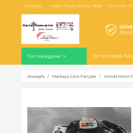
Anasayfa
Yedek Parça Sipariş Takibi
Ayni Gün Te
GÜVE
256 bi
En Yeni Yedek Parç
Tüm Kategoriler
Anasayfa
Markaya Göre Parçalar
Honda Motor P