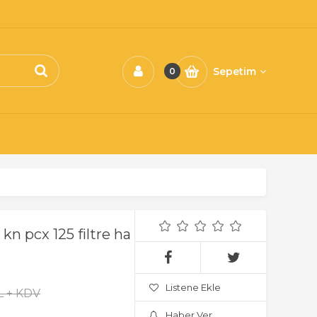
Sepetim
0
 kn pcx 125 filtre ha
Listene Ekle
L + KDV
Haber Ver