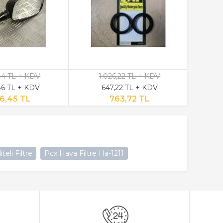
,44 TL + KDV
1.026,22 TL + KDV
6 TL + KDV
647,22 TL + KDV
6,45 TL
763,72 TL
teli Filtre
Pcx Hava Filtre Ha-1211