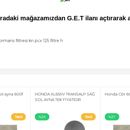
radaki mağazamızdan G.E.T ilanı açtırarak 
ormans filtresi kn pcx 125 filtre h
ol ayna 600f
HONDA XL650V TRANSALP SAĞ
Honda Cbr 60
SOL AYNA TEK FİYATIDIR
%36
%37