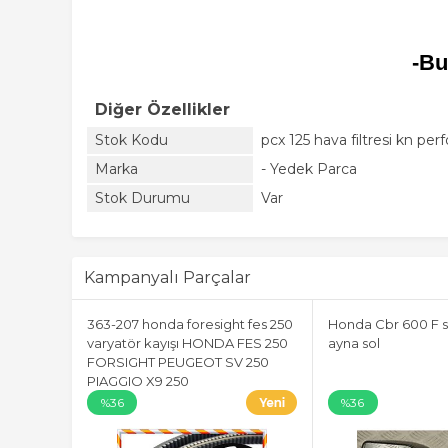
-Bu
Diğer Özellikler
Stok Kodu
pcx 125 hava filtresi kn perf
Marka
- Yedek Parca
Stok Durumu
Var
Kampanyalı Parçalar
363-207 honda foresight fes 250
Honda Cbr 600 F s
varyatör kayışı HONDA FES 250
ayna sol
FORSIGHT PEUGEOT SV 250
PIAGGIO X9 250
%36
%36