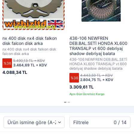
nx 400 disk nx4 disk falkon
436-106 NEWFREN
disk falcon disk arka
DEB.BAL.SETİ HONDA XL600
TRANSALP vt 600 debriyaj
nx 400 disk nx4 disk falkon disk
shadow debriyaj balata
falcon disk arka
436-106 NEWFREN DEB.BAL.SETİ
5.490,13 TL + KDV
%36
HONDA XL600 TRANSALP vt 600
3.464,69 TL + KDV
debriyaj shadow debriyaj balata
4.088,34 TL
4.443,59 TL + KDV
%36
2.804,75 TL + KDV
3.309,61 TL
Filtrele
0 / 14