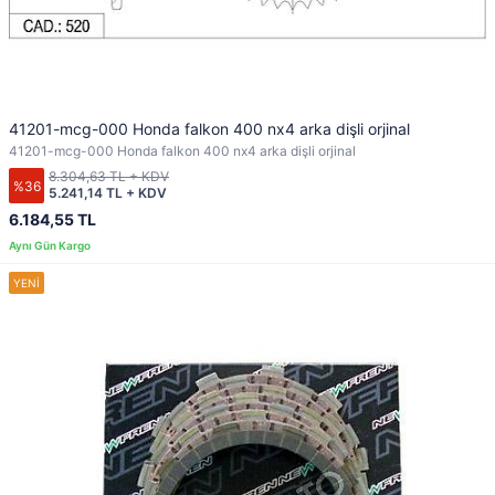
41201-mcg-000 Honda falkon 400 nx4 arka dişli orjinal
41201-mcg-000 Honda falkon 400 nx4 arka dişli orjinal
8.304,63 TL + KDV
%36
5.241,14 TL + KDV
6.184,55 TL