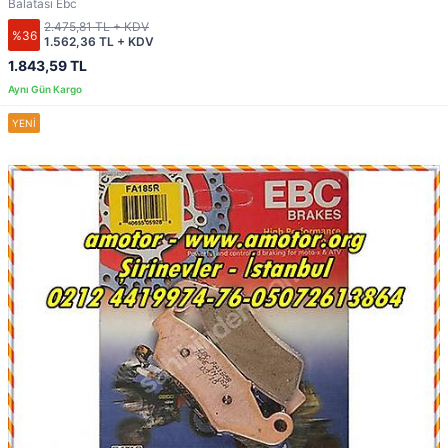
Balatası Ebc
2.475,81 TL + KDV
%36
1.562,36 TL + KDV
1.843,59 TL