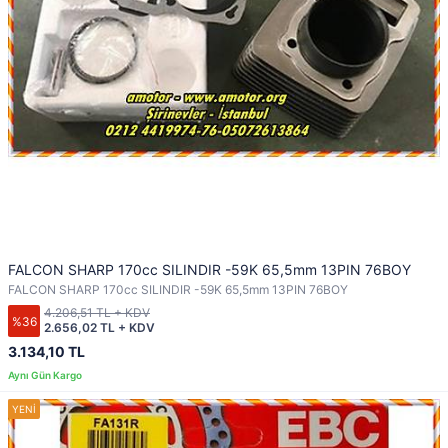
FALCON SHARP 170cc SILINDIR -59K 65,5mm 13PIN 76BOY
FALCON SHARP 170cc SILINDIR -59K 65,5mm 13PIN 76BOY
4.206,51 TL + KDV
%36
2.656,02 TL + KDV
3.134,10 TL