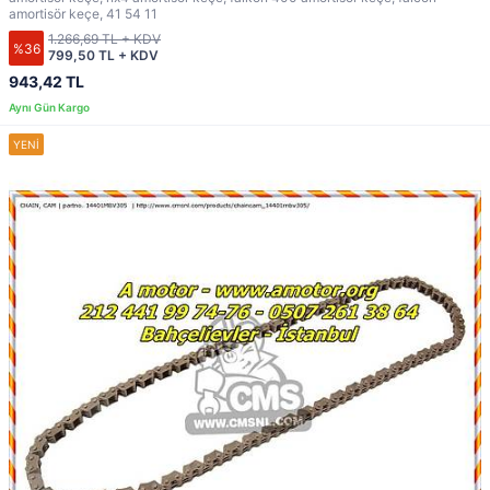
amortisör keçe, 41 54 11
1.266,69 TL + KDV
%36
799,50 TL + KDV
943,42 TL