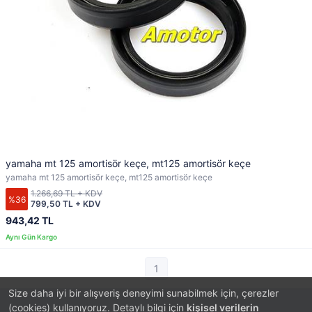
yamaha mt 125 amortisör keçe, mt125 amortisör keçe
yamaha mt 125 amortisör keçe, mt125 amortisör keçe
1.266,69 TL + KDV
%36
799,50 TL + KDV
943,42 TL
1
Size daha iyi bir alışveriş deneyimi sunabilmek için, çerezler
(cookies) kullanıyoruz. Detaylı bilgi için
kişisel verilerin