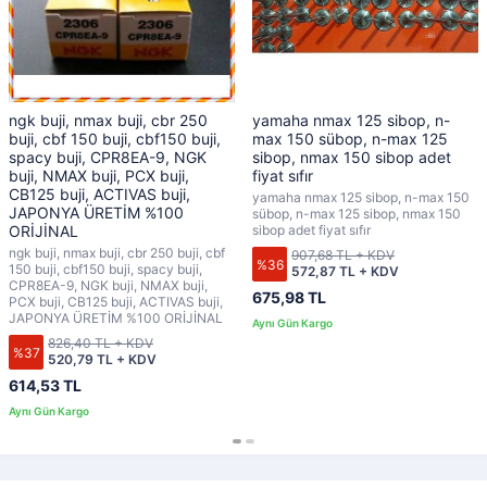
ngk buji, nmax buji, cbr 250
yamaha nmax 125 sibop, n-
buji, cbf 150 buji, cbf150 buji,
max 150 sübop, n-max 125
spacy buji, CPR8EA-9, NGK
sibop, nmax 150 sibop adet
buji, NMAX buji, PCX buji,
fiyat sıfır
CB125 buji, ACTIVAS buji,
yamaha nmax 125 sibop, n-max 150
JAPONYA ÜRETİM %100
sübop, n-max 125 sibop, nmax 150
ORİJİNAL
sibop adet fiyat sıfır
ngk buji, nmax buji, cbr 250 buji, cbf
907,68 TL + KDV
%36
150 buji, cbf150 buji, spacy buji,
572,87 TL + KDV
CPR8EA-9, NGK buji, NMAX buji,
675,98 TL
PCX buji, CB125 buji, ACTIVAS buji,
JAPONYA ÜRETİM %100 ORİJİNAL
826,40 TL + KDV
%37
520,79 TL + KDV
614,53 TL