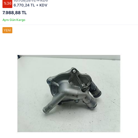
10.726,25 TL + KDV
%36
6.770,24 TL + KDV
7.988,88 TL