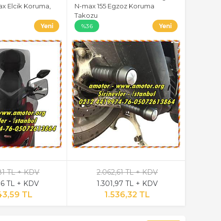
x Elcik Koruma,
N-max 155 Egzoz Koruma
Takozu
%36
81 TL + KDV
2.062,61 TL + KDV
,36 TL + KDV
1.301,97 TL + KDV
43,59 TL
1.536,32 TL