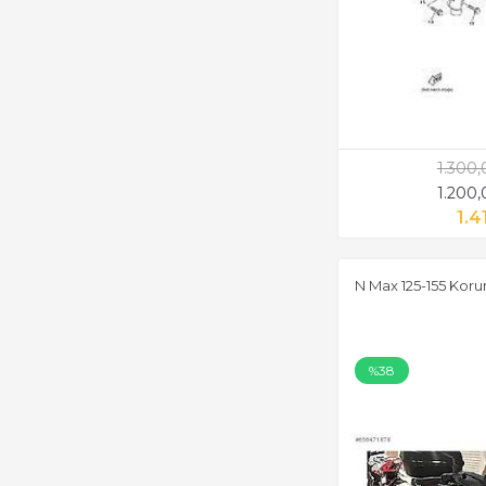
1.300
1.200
1.4
N Max 125-155 Kor
%38