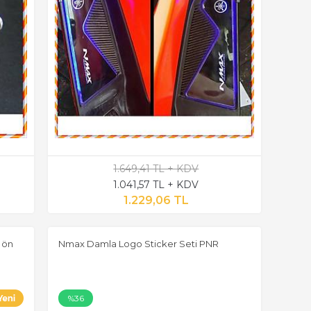
1.649,41 TL + KDV
1.041,57 TL + KDV
1.229,06 TL
 ön
Nmax Damla Logo Sticker Seti PNR
%36