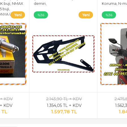
GK buji, NMAX
demiri,
Koruma, N-ma
5 buji,
PONYA ÜRETİM
%36
%36
 + KDV
2.143,90 TL + KDV
2.475,
 + KDV
1.354,05 TL + KDV
1.562
 TL
1.597,78 TL
1.8