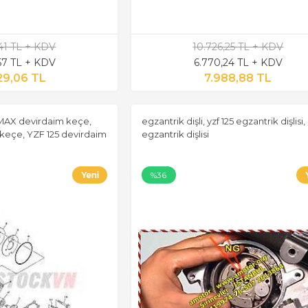
,41 TL + KDV
10.726,25 TL + KDV
,57 TL + KDV
6.770,24 TL + KDV
29,06 TL
7.988,88 TL
AX devirdaim keçe,
egzantrik dişli, yzf 125 egzantrik dişlisi,
 keçe, YZF 125 devirdaim
egzantrik dişlisi
%36