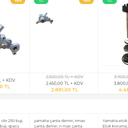
%2
%2
2.500,00 TL + KDV
3.900,
L + KDV
2.450,00 TL + KDV
3.800,
0 TL
2.891,00 TL
4.4
 cbr 250 buji,
yamaha çanta demiri, nmax
Yamaha elcik
 buji, spacy
çanta demiri, n-max çanta
Elcik Koruma,