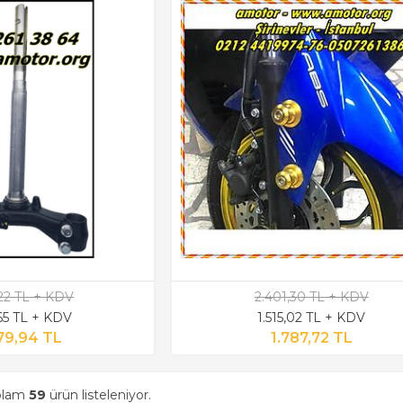
,22 TL + KDV
2.401,30 TL + KDV
,65 TL + KDV
1.515,02 TL + KDV
79,94 TL
1.787,72 TL
oplam
59
ürün listeleniyor.