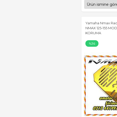
Yamaha Nmax Rad
NMAX 125-155 MO
KORUMA
%36