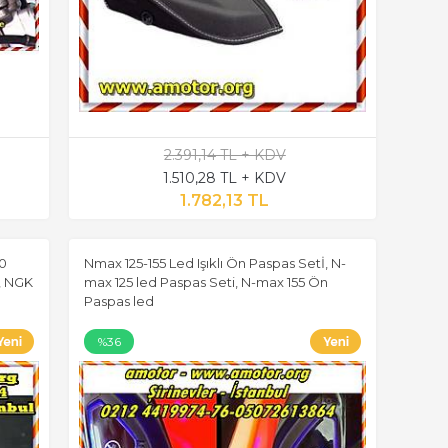
2.391,14 TL + KDV
1.510,28 TL + KDV
1.782,13 TL
50
Nmax 125-155 Led Işıklı Ön Paspas Setİ, N-
9, NGK
max 125 led Paspas Seti, N-max 155 Ön
Paspas led
%36