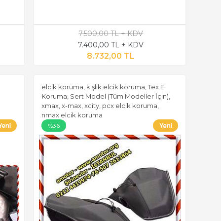
7.500,00 TL + KDV
7.400,00 TL + KDV
8.732,00 TL
elcik koruma, kışlık elcik koruma, Tex El
Koruma, Sert Model (Tüm Modeller İçin),
xmax, x-max, xcity, pcx elcik koruma,
nmax elcik koruma
%36