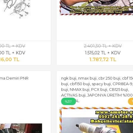
,00 TL + KDV
2.401,30 TL + KDV
,00 TL + KDV
1.515,02 TL + KDV
16,00 TL
1.787,72 TL
uma Demiri PNR
ngk buji, nmax buji, cbr 250 buji, cbf 1
buji, cbf150 buji, spacy buji, CPR8EA-
buji, NMAX buji, PCX buji, CB125 buji,
ACTIVAS buji, JAPONYA ÜRETİM %100
ORİJİNAL
%37