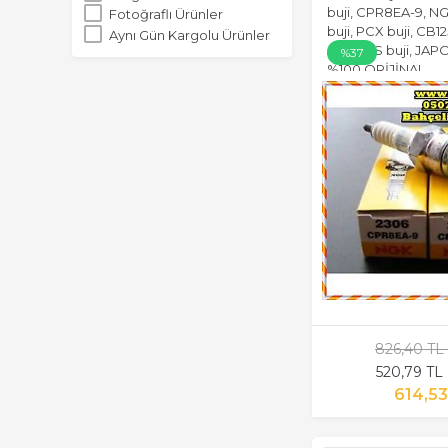
buji, CPR8EA-9, N
Fotoğraflı Ürünler
buji, PCX buji, CB12
Aynı Gün Kargolu Ürünler
ACTIVAS buji, JA
%37
%100 ORİJİNAL
826,40 TL
520,79 TL
614,53