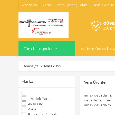
Anasayfa
Yedek Parça Sipariş Takibi
Ayni Gün Te
GÜVE
256 bi
En Yeni Yedek Parç
Tüm Kategoriler
Anasayfa
Nmax 155
Marka
Yeni Ürünler
-
nmax devirdaim, n
- Yedek Parca
devirdaim, nmax 15
Aksesuar
nmax devirdaim
Ayna
Basamak, Ayaklık