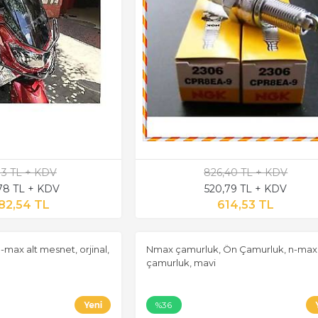
,13 TL + KDV
826,40 TL + KDV
,78 TL + KDV
520,79 TL + KDV
82,54 TL
614,53 TL
-max alt mesnet, orjinal,
Nmax çamurluk, Ön Çamurluk, n-max
çamurluk, mavi
%36