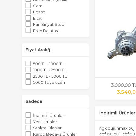
Cam
Egzoz
Elcik
Far, Sinyal, Stop
Fren Balatasi
Grenaj
Koruma, Baglanti Demiri
Silindir, Piston, Segman
Fiyat Aralığı
Varyatör Kayisi
Yedek Parca
500 TL - 1000 TL
1000 TL - 2500 TL
2500 TL - 5000 TL
5000 TL ve üzeri
3.000,00 T
3.540,0
Sadece
İndirimli Ürünler
İndirimli Ürünler
Yeni Ürünler
Stokta Olanlar
ngk buji, nmax buji,
cbf 150 buji, cbf150
Kargo Bedava Ürünler