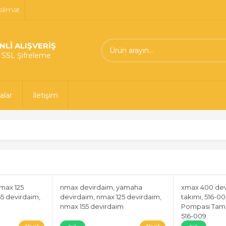
slimat
NLİ ALIŞVERİŞ
t SSL Şifreleme
alar
İletişim
max 125
nmax devirdaim, yamaha
xmax 400 dev
5 devirdaim,
devirdaim, nmax 125 devirdaim,
takımı, 516-
nmax 155 devirdaim
Pompası Tamir
516-009