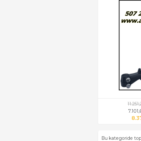
11.251
7.101
8.3
Bu kategoride t