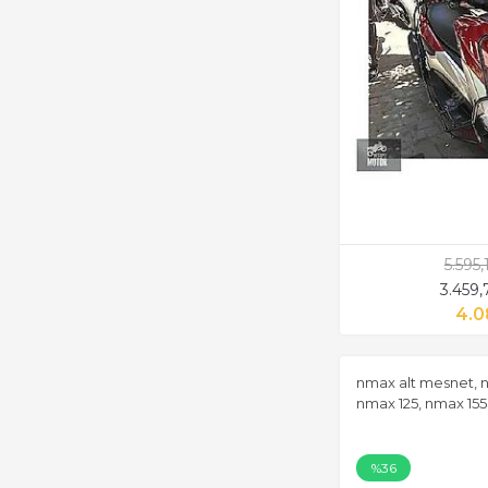
5.595
3.459
4.0
nmax alt mesnet, n
nmax 125, nmax 155
%36