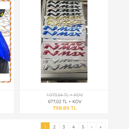
1.073,64 TL + KDV
677,02 TL + KDV
798,89 TL
1
2
3
4
5
›
»