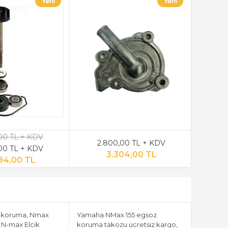
00 TL + KDV
2.800,00 TL + KDV
00 TL + KDV
3.304,00 TL
84,00 TL
 koruma, Nmax
Yamaha NMax 155 egsoz
 N-max Elcik
koruma takozu ücretsiz kargo,