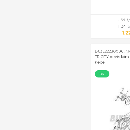
1.649
1.041
1.2
B63E22230000, NM
TRICITY devirdaim
keçe
%7