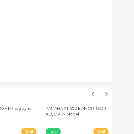
0 F RR sağ ayna
YAMAHA XT 600 E AMORTİSÖR
Suzuki A
KEÇESİ 97 Model
Komple s
%36
%36