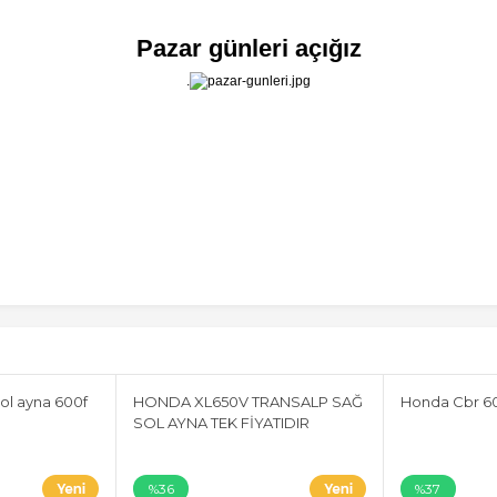
Pazar günleri açığız
.
ol ayna 600f
HONDA XL650V TRANSALP SAĞ
Honda Cbr 60
SOL AYNA TEK FİYATIDIR
%36
%37