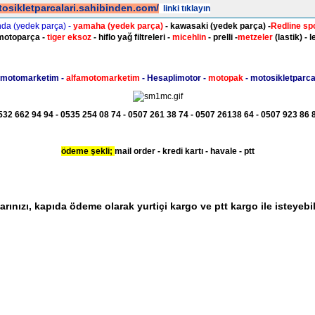
tosikletparcalari.sahibinden.com/
linki tıklayın
nda (yedek parça) -
yamaha
(yedek parça)
- kawasaki
(yedek parça)
-
Redline sp
motoparça -
tiger eksoz
- hiflo yağ filtreleri -
micehlin
- prelli -
metzeler
(lastik) - l
 motomarketim -
alfamotomarketim
- Hesaplimotor -
motopak
- motosikletparcal
32 662 94 94 - 0535 254 08 74 - 0507 261 38 74 - 0507 26138 64 - 0507 923 86 8
ödeme şekli;
mail order - kredi kartı - havale - ptt
arınızı, kapıda ödeme olarak yurtiçi kargo ve ptt kargo ile isteyebil