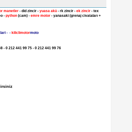
or manetler
- did zincir -
yuasa akü
- rk zincir -
ek zincir
- tex
eo -
python
(cam) -
emre motor
- yanasaki (grenaj civataları +
ari - -
kiliclimotor
moto
8 - 0 212 441 99 75 - 0 212 441 99 76
irsiniz