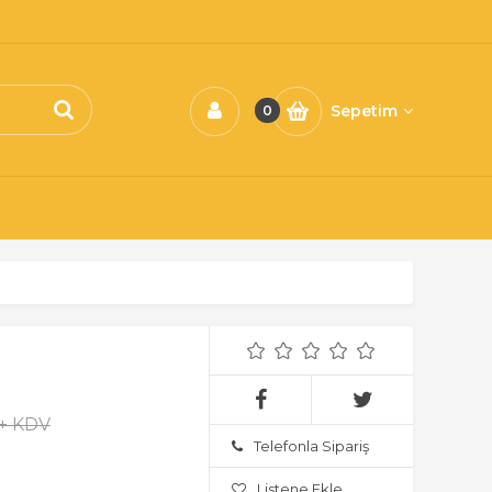
Sepetim
0
 + KDV
Telefonla Sipariş
Listene Ekle