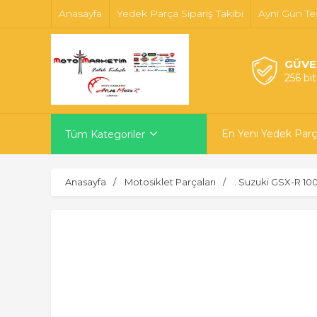
Anasayfa
Yedek Parça Sipariş Takibi
Ayni Gün Te
GÜVE
256 bi
En Yeni Yedek Parç
Tüm Kategoriler
Anasayfa
Motosiklet Parçaları
. Suzuki GSX-R 10