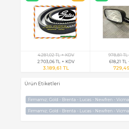
4.281,02 TL + KDV
978,81 TL
2.703,06 TL + KDV
618,21 TL
3.189,61 TL
729,4
Ürün Etiketleri
Firmamız; Gold - Brenta - Lucas - Newfren - Vicma
Firmamız; Gold - Brenta - Lucas - Newfren - Vicma 