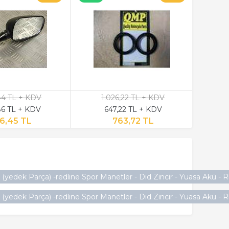
,44 TL + KDV
1.026,22 TL + KDV
4
6 TL + KDV
647,22 TL + KDV
2
6,45 TL
763,72 TL
yedek Parça) -redline Spor Manetler - Did Zincir - Yuasa Akü - R
yedek Parça) -redline Spor Manetler - Did Zincir - Yuasa Akü - R