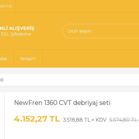
slimat
NLİ ALIŞVERİŞ
t SSL Şifreleme
alar
İletişim
00
NewFren 1360 CVT debriyaj seti
4.152,27 TL
3.518,88 TL + KDV
5.574,80 TL