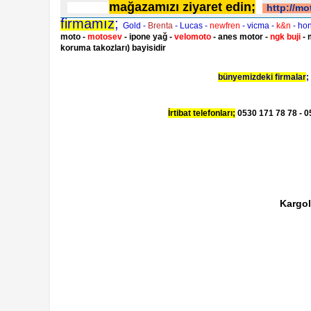
mağazamızı ziyaret edin;
http://mo
firmamız
;
Gold -
Brenta
- Lucas -
newfren
- vicma -
k&n
- ho
moto -
motosev
- ipone yağ -
velomoto
- anes motor -
ngk buji
- 
koruma takozları) bayisidir
bünyemizdeki firmalar
;
İrtibat telefonları;
0530 171 78 78 - 05
Kargol