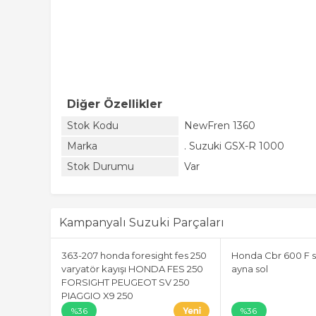
Diğer Özellikler
Stok Kodu
NewFren 1360
Marka
. Suzuki GSX-R 1000
Stok Durumu
Var
Kampanyalı Suzuki Parçaları
363-207 honda foresight fes 250
Honda Cbr 600 F s
varyatör kayışı HONDA FES 250
ayna sol
FORSIGHT PEUGEOT SV 250
PIAGGIO X9 250
%36
%36