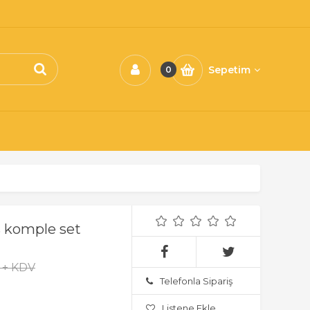
Sepetim
0
s komple set
L + KDV
Telefonla Sipariş
Listene Ekle