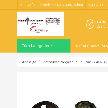
Anasayfa
Yedek Parça Sipariş Takibi
Ayni Gün Te
GÜVE
256 bi
En Yeni Yedek Parç
Tüm Kategoriler
Anasayfa
Motosiklet Parçaları
. Suzuki GSX-R 10