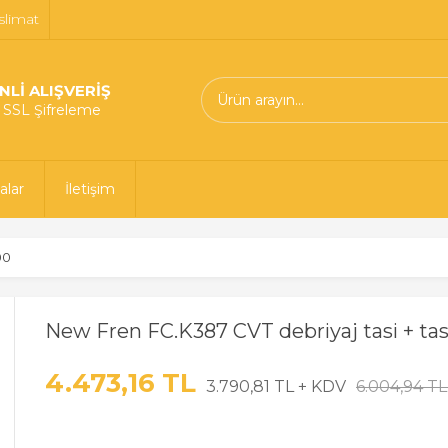
slimat
NLİ ALIŞVERİŞ
t SSL Şifreleme
alar
İletişim
00
New Fren FC.K387 CVT debriyaj tasi + ta
4.473,16 TL
3.790,81 TL + KDV
6.004,94 T