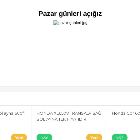
Pazar günleri açığız
.
ol ayna 600f
HONDA XL650V TRANSALP SAĞ
Honda Cbr 60
SOL AYNA TEK FİYATIDIR
%36
%37