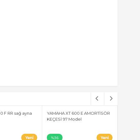
0 F RR sağ ayna
YAMAHA XT 600 E AMORTİSÖR
Suzuki A
KEÇESİ 97 Model
Komple s
%36
%36