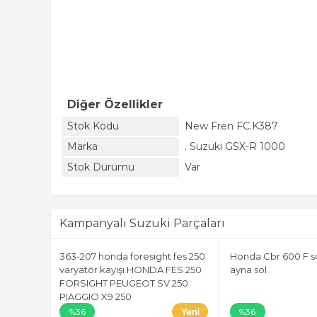
Diğer Özellikler
Stok Kodu
New Fren FC.K387
Marka
. Suzuki GSX-R 1000
Stok Durumu
Var
Kampanyalı Suzuki Parçaları
363-207 honda foresight fes 250
Honda Cbr 600 F s
varyatör kayışı HONDA FES 250
ayna sol
FORSIGHT PEUGEOT SV 250
PIAGGIO X9 250
%36
%36