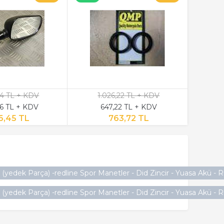
,44 TL + KDV
1.026,22 TL + KDV
4
6 TL + KDV
647,22 TL + KDV
2
6,45 TL
763,72 TL
yedek Parça) -redline Spor Manetler - Did Zincir - Yuasa Akü - R
yedek Parça) -redline Spor Manetler - Did Zincir - Yuasa Akü - R