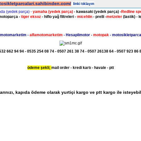
tosikletparcalari.sahibinden.com/
linki tıklayın
nda (yedek parça) -
yamaha
(yedek parça)
- kawasaki
(yedek parça)
-
Redline sp
motoparça -
tiger eksoz
- hiflo yağ filtreleri -
micehlin
- prelli -
metzeler
(lastik) - l
 motomarketim -
alfamotomarketim
- Hesaplimotor -
motopak
- motosikletparcal
32 662 94 94 - 0535 254 08 74 - 0507 261 38 74 - 0507 26138 64 - 0507 923 86 8
ödeme şekli;
mail order - kredi kartı - havale - ptt
arınızı, kapıda ödeme olarak yurtiçi kargo ve ptt kargo ile isteyebil