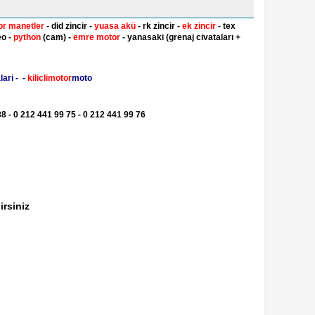
or manetler
- did zincir -
yuasa akü
- rk zincir -
ek zincir
- tex
eo -
python
(cam) -
emre motor
- yanasaki (grenaj civataları +
ari - -
kiliclimotor
moto
8 - 0 212 441 99 75 - 0 212 441 99 76
irsiniz