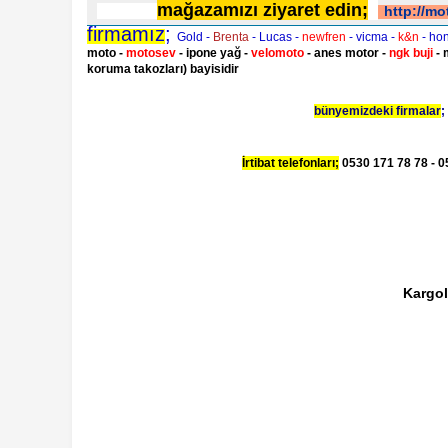
mağazamızı ziyaret edin;
http://mo
firmamız
;
Gold -
Brenta
- Lucas -
newfren
- vicma -
k&n
- ho
moto -
motosev
- ipone yağ -
velomoto
- anes motor -
ngk buji
- 
koruma takozları) bayisidir
bünyemizdeki firmalar
;
İrtibat telefonları;
0530 171 78 78 - 05
Kargol