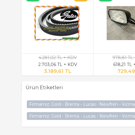
4.281,02 TL + KDV
978,81 TL
2.703,06 TL + KDV
618,21 TL
3.189,61 TL
729,4
Ürün Etiketleri
Firmamız; Gold - Brenta - Lucas - Newfren - Vicma
Firmamız; Gold - Brenta - Lucas - Newfren - Vicma 