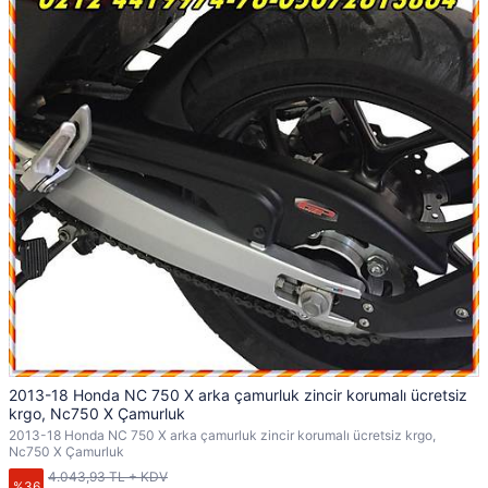
2013-18 Honda NC 750 X arka çamurluk zincir korumalı ücretsiz
krgo, Nc750 X Çamurluk
2013-18 Honda NC 750 X arka çamurluk zincir korumalı ücretsiz krgo,
Nc750 X Çamurluk
4.043,93 TL + KDV
%36