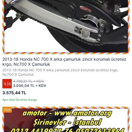
2013-18 Honda NC 700 X arka çamurluk zincir korumalı ücretsiz
krgo, Nc700 X Çamurluk
2013-18 Honda NC 700 X arka çamurluk zincir korumalı ücretsiz krgo,
Nc700 X Çamurluk
4.799,21 TL + KDV
%36
3.030,04 TL + KDV
3.575,44 TL