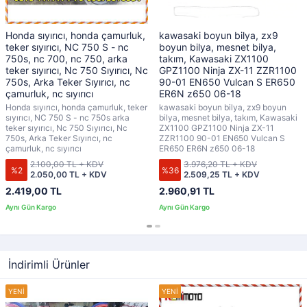
Honda sıyırıcı, honda çamurluk,
kawasaki boyun bilya, zx9
teker sıyırıcı, NC 750 S - nc
boyun bilya, mesnet bilya,
750s, nc 700, nc 750, arka
takım, Kawasaki ZX1100
teker sıyırıcı, Nc 750 Sıyırıcı, Nc
GPZ1100 Ninja ZX-11 ZZR1100
750s, Arka Teker Sıyırıcı, nc
90-01 EN650 Vulcan S ER650
çamurluk, nc sıyırıcı
ER6N z650 06-18
Honda sıyırıcı, honda çamurluk, teker
kawasaki boyun bilya, zx9 boyun
sıyırıcı, NC 750 S - nc 750s arka
bilya, mesnet bilya, takım, Kawasaki
teker sıyırıcı, Nc 750 Sıyırıcı, Nc
ZX1100 GPZ1100 Ninja ZX-11
750s, Arka Teker Sıyırıcı, nc
ZZR1100 90-01 EN650 Vulcan S
çamurluk, nc sıyırıcı
ER650 ER6N z650 06-18
2.100,00 TL + KDV
3.976,20 TL + KDV
%2
%36
2.050,00 TL + KDV
2.509,25 TL + KDV
2.419,00 TL
2.960,91 TL
İndirimli Ürünler