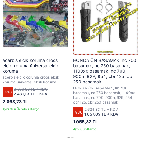
acerbis elcik koruma croos
HONDA ÖN BASAMAK, nc 700
elcik koruma üniversal elcik
basamak, nc 750 basamak,
koruma
1100xx basamak, nc 700,
900rr, 929, 954, cbr 125, cbr
acerbis elcik koruma croos elcik
250 basamak
koruma üniversal elcik koruma
HONDA ÖN BASAMAK, nc 700
3.850,88 TL + KDV
%36
basamak, nc 750 basamak, 1100xx
2.431,13 TL + KDV
basamak, nc 700, 900rr, 929, 954,
2.868,73 TL
cbr 125, cbr 250 basamak
2.624,83 TL + KDV
%36
1.657,05 TL + KDV
1.955,32 TL