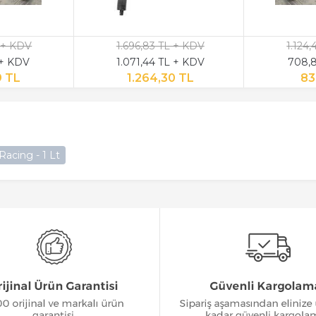
 + KDV
1.696,83 TL + KDV
1.124
 + KDV
1.071,44 TL + KDV
708,8
9 TL
1.264,30 TL
83
Racing - 1 Lt