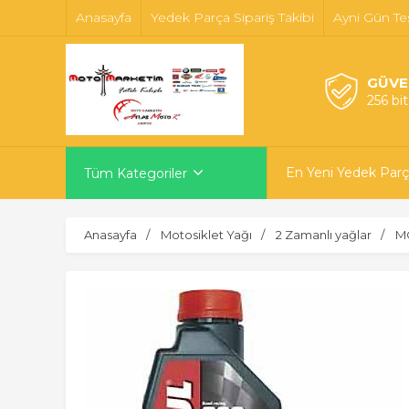
Anasayfa
Yedek Parça Sipariş Takibi
Ayni Gün Te
GÜVE
256 bi
En Yeni Yedek Parç
Tüm Kategoriler
Anasayfa
Motosiklet Yağı
2 Zamanlı yağlar
M