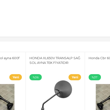
ol ayna 600f
HONDA XL650V TRANSALP SAĞ
Honda Cbr 60
SOL AYNA TEK FİYATIDIR
%36
%37