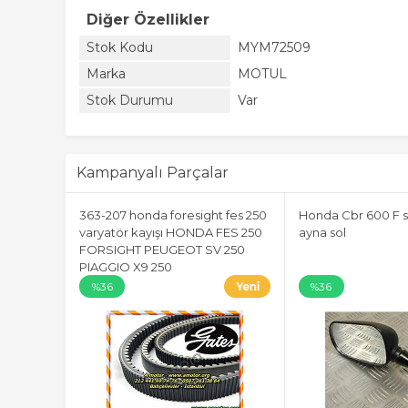
Diğer Özellikler
Stok Kodu
MYM72509
Marka
MOTUL
Stok Durumu
Var
Kampanyalı Parçalar
363-207 honda foresight fes 250
Honda Cbr 600 F s
varyatör kayışı HONDA FES 250
ayna sol
FORSIGHT PEUGEOT SV 250
PIAGGIO X9 250
%36
%36