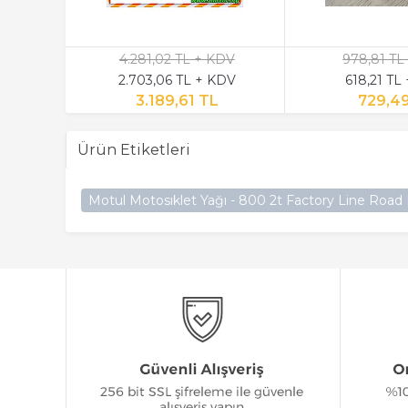
4.281,02 TL + KDV
978,81 TL
2.703,06 TL + KDV
618,21 TL
3.189,61 TL
729,4
Ürün Etiketleri
Motul Motosıklet Yağı - 800 2t Factory Line Road 