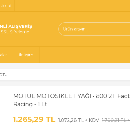
slimat
NLİ ALIŞVERİŞ
t SSL Şifreleme
alar
İletişim
OTUL
MOTUL MOTOSIKLET YAĞI - 800 2T Facto
Racing - 1 Lt
1.265,29 TL
1.072,28 TL + KDV
1.700,21 TL 