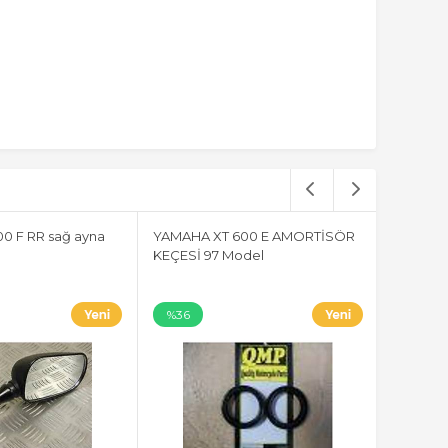
0 F RR sağ ayna
YAMAHA XT 600 E AMORTİSÖR
KEÇESİ 97 Model
%36