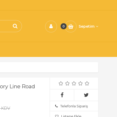
Sepetim
0
ry Line Road
Telefonla Sipariş
+ KDV
Listene Ekle