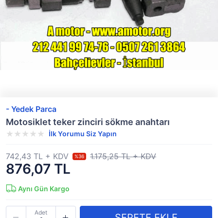
- Yedek Parca
Motosiklet teker zinciri sökme anahtarı
İlk Yorumu Siz Yapın
742,43 TL + KDV
1.175,25 TL + KDV
%36
876,07 TL
Aynı Gün Kargo
Adet