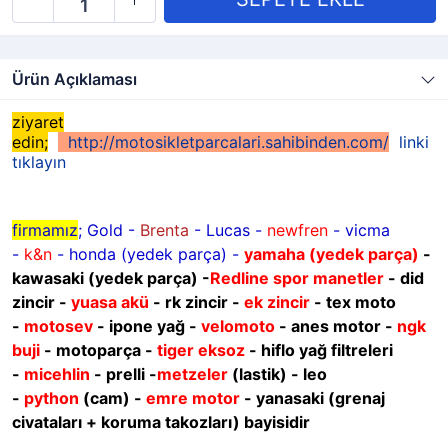
Ürün Açıklaması
ziyaret
edin;
http://motosikletparcalari.sahibinden.com/
linki
tıklayın
firmamız
; Gold -
Brenta
- Lucas -
newfren
- vicma
-
k&n
- honda (yedek parça) -
yamaha
(yedek parça)
-
kawasaki
(yedek parça)
-
Redline spor manetler
- did
zincir -
yuasa akü
- rk zincir -
ek zincir
- tex moto
-
motosev
- ipone yağ -
velomoto
- anes motor -
ngk
buji
- motoparça -
tiger eksoz
- hiflo yağ filtreleri
-
micehlin
- prelli -
metzeler
(lastik) - leo
-
python
(cam) -
emre motor
- yanasaki (grenaj
civataları + koruma takozları) bayisidir