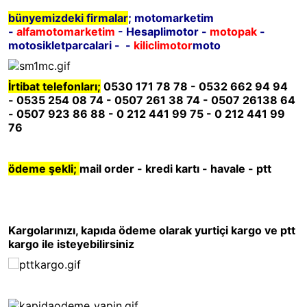
bünyemizdeki firmalar
; motomarketim
-
alfamotomarketim
- Hesaplimotor -
motopak
-
motosikletparcalari - -
kiliclimotor
moto
İrtibat telefonları;
0530 171 78 78 - 0532 662 94 94
- 0535 254 08 74 - 0507 261 38 74 - 0507 26138 64
- 0507 923 86 88 - 0 212 441 99 75 - 0 212 441 99
76
ödeme şekli;
mail order - kredi kartı - havale - ptt
Kargolarınızı, kapıda ödeme olarak yurtiçi kargo ve ptt
kargo ile isteyebilirsiniz