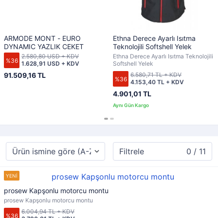
ARMODE MONT - EURO
Ethna Derece Ayarlı Isıtma
DYNAMIC YAZLIK CEKET
Teknolojili Softshell Yelek
2.580,80 USD + KDV
Ethna Derece Ayarlı Isıtma Teknolojili
%36
1.628,91 USD + KDV
Softshell Yelek
91.509,16 TL
6.580,71 TL + KDV
%36
4.153,40 TL + KDV
4.901,01 TL
Filtrele
0 / 11
prosew Kapşonlu motorcu montu
prosew Kapşonlu motorcu montu
6.004,94 TL + KDV
%36