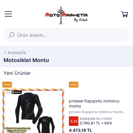
Anasayfa
Motosiklet Montu
Yeni Ürünler
prosew Kapşonlu motorcu
montu
prosew Kapşonlu motorcu montu
6.004,94 TL + KDV
%36
3.790,81 TL + KDV
4.473,16 TL