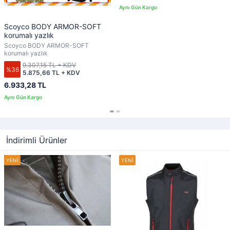
Scoyco BODY ARMOR-SOFT
korumalı yazlık
Scoyco BODY ARMOR-SOFT
korumalı yazlık
9.307,15 TL + KDV
%36
5.875,66 TL + KDV
6.933,28 TL
İndirimli Ürünler