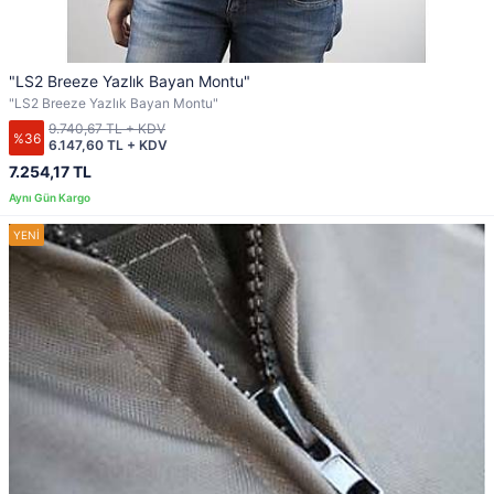
"LS2 Breeze Yazlık Bayan Montu"
"LS2 Breeze Yazlık Bayan Montu"
9.740,67 TL + KDV
%36
6.147,60 TL + KDV
7.254,17 TL