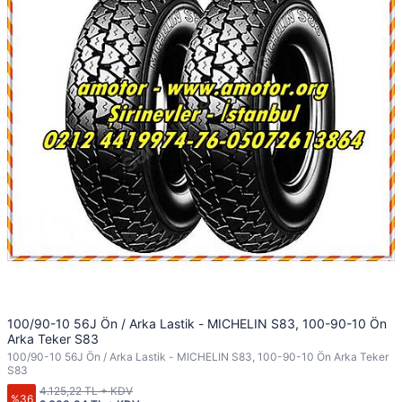
100/90-10 56J Ön / Arka Lastik - MICHELIN S83, 100-90-10 Ön
Arka Teker S83
100/90-10 56J Ön / Arka Lastik - MICHELIN S83, 100-90-10 Ön Arka Teker
S83
4.125,22 TL + KDV
%36