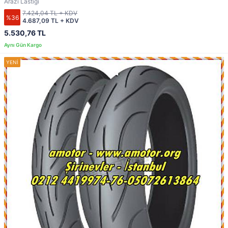
Arazi Lastiği
7.424,04 TL + KDV
%36
4.687,09 TL + KDV
5.530,76 TL