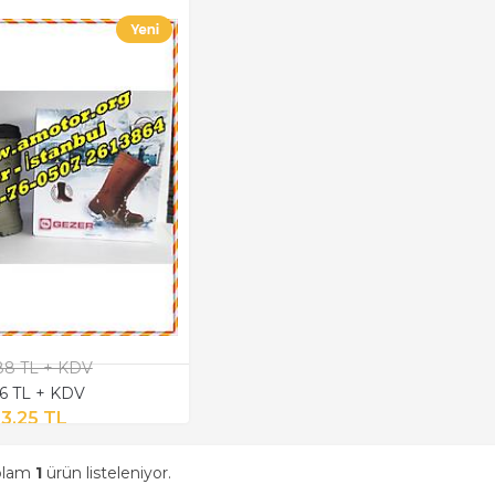
,88 TL + KDV
26 TL + KDV
3,25 TL
oplam
1
ürün listeleniyor.