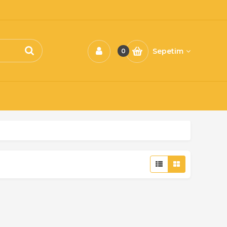
Sepetim
0