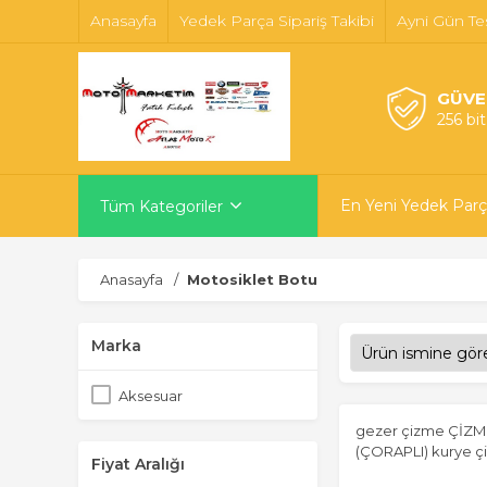
Anasayfa
Yedek Parça Sipariş Takibi
Ayni Gün Te
GÜVE
256 bi
En Yeni Yedek Parç
Tüm Kategoriler
Anasayfa
Motosiklet Botu
Marka
Aksesuar
gezer çizme ÇİZM
(ÇORAPLI) kurye ç
Fiyat Aralığı