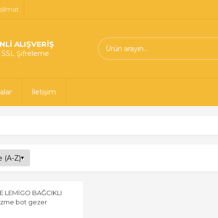
slimat
NLİ ALIŞVERİŞ
t SSL Şifreleme
alar
İletişim
E LEMİGO BAĞCIKLI
izme bot gezer