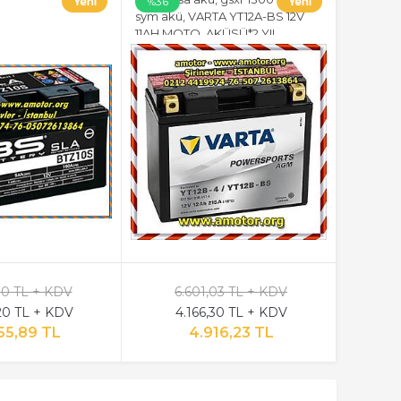
%36
sym akü, VARTA YT12A-BS 12V
11AH MOTO. AKÜSÜ*2 YIL
GARANTİLİ* 2018 ÜRETİMİ
10 TL + KDV
6.601,03 TL + KDV
20 TL + KDV
4.166,30 TL + KDV
55,89 TL
4.916,23 TL