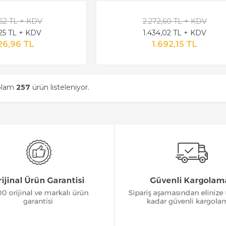
,62 TL + KDV
2.272,60 TL + KDV
,25 TL + KDV
1.434,02 TL + KDV
26,96 TL
1.692,15 TL
oplam
257
ürün listeleniyor.