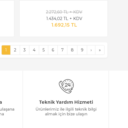
2.272,60 TL + KDV
1.434,02 TL + KDV
1.692,15 TL
1
2
3
4
5
6
7
8
9
›
»