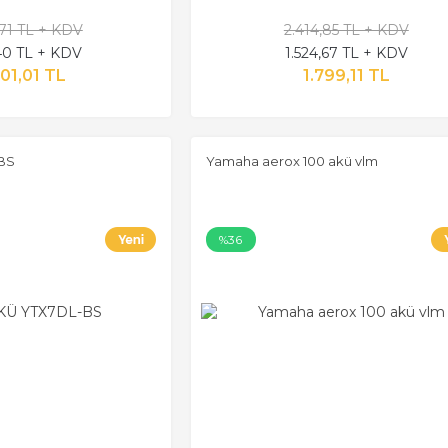
,71 TL + KDV
2.414,85 TL + KDV
,40 TL + KDV
1.524,67 TL + KDV
01,01 TL
1.799,11 TL
BS
Yamaha aerox 100 akü vlm
%36