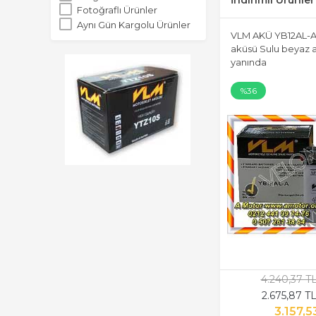
İndirimli Ürünler
Fotoğraflı Ürünler
Aynı Gün Kargolu Ürünler
VLM AKÜ YB12AL-A
aküsü Sulu beyaz a
yanında
%36
4.240,37 T
2.675,87 T
3.157,5