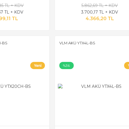
,85 TL + KDV
5.862,69 TL + KDV
,67 TL + KDV
3.700,17 TL + KDV
99,11 TL
4.366,20 TL
H-BS
VLM AKÜ YTX4L-BS
%36