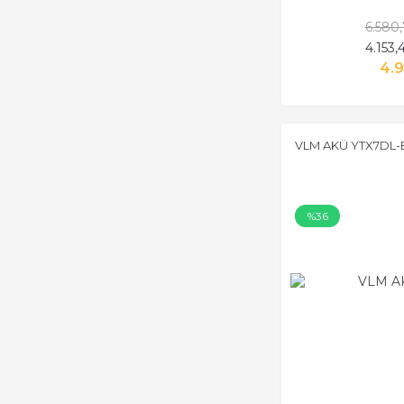
6.580
4.153
4.9
VLM AKÜ YTX7DL-
%36