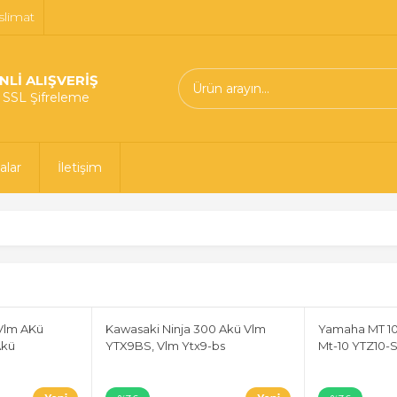
slimat
NLİ ALIŞVERİŞ
t SSL Şifreleme
alar
İletişim
Vlm AKü
Kawasaki Ninja 300 Akü Vlm
Yamaha MT 10
Akü
YTX9BS, Vlm Ytx9-bs
Mt-10 YTZ10-