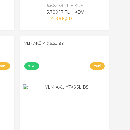
5.862,69 TL + KDV
3.700,17 TL + KDV
4.366,20 TL
VLM AKÜ YTX6.5L-BS
%36