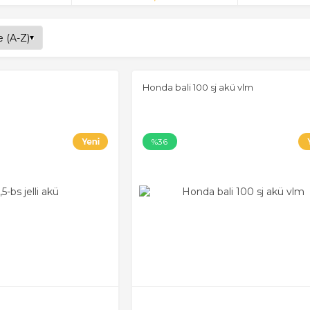
Honda bali 100 sj akü vlm
%36