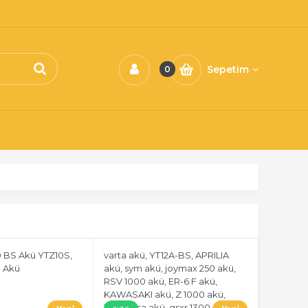
Sepetim
0
 BS Akü YTZ10S,
varta akü, YT12A-BS, APRILIA
S Akü
akü, sym akü, joymax 250 akü,
RSV 1000 akü, ER-6 F akü,
KAWASAKI akü, Z 1000 akü,
hayabusa akü, gsxr 1300 akü,