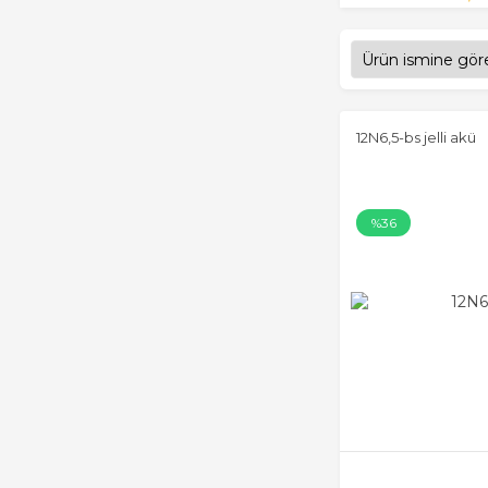
12N6,5-bs jelli akü
%36