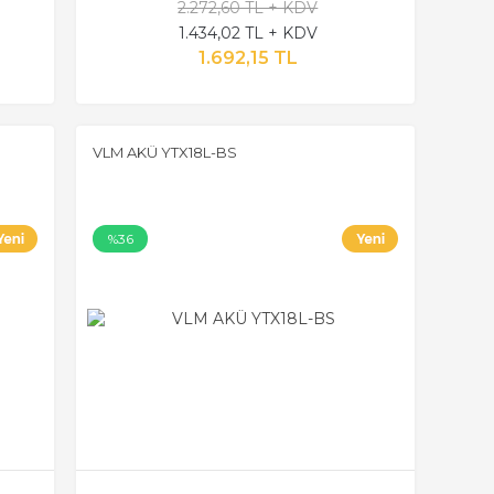
2.272,60 TL + KDV
1.434,02 TL + KDV
1.692,15 TL
VLM AKÜ YTX18L-BS
%36