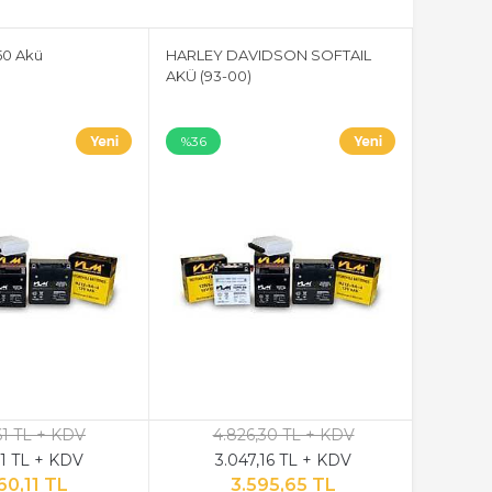
50 Akü
HARLEY DAVIDSON SOFTAIL
AKÜ (93-00)
%36
,61 TL + KDV
4.826,30 TL + KDV
,11 TL + KDV
3.047,16 TL + KDV
60,11 TL
3.595,65 TL