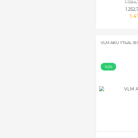
1.984
1.252
1.4
VLM AKÜ YT4AL-B
%36