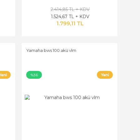
2.414,85 TL + KDV
1.524,67 TL + KDV
1.799,11 TL
Yamaha bws 100 akü vlm
%36