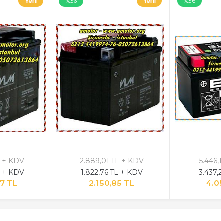
%36
%36
L + KDV
2.889,01 TL + KDV
5.446,
L + KDV
1.822,76 TL + KDV
3.437,
7 TL
2.150,85 TL
4.0