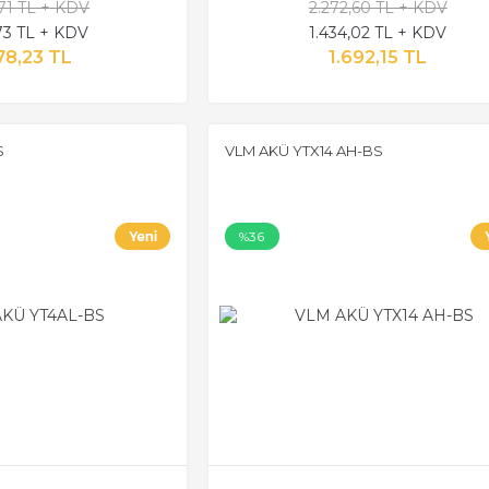
,71 TL + KDV
2.272,60 TL + KDV
,73 TL + KDV
1.434,02 TL + KDV
78,23 TL
1.692,15 TL
S
VLM AKÜ YTX14 AH-BS
%36