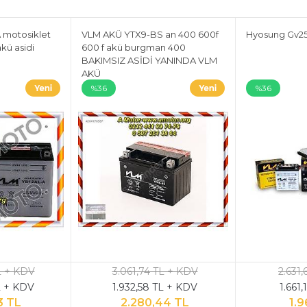
 motosiklet
VLM AKÜ YTX9-BS an 400 600f
Hyosung Gv2
kü asidi
600 f akü burgman 400
BAKIMSIZ ASİDİ YANINDA VLM
AKÜ
%36
%36
L + KDV
3.061,74 TL + KDV
2.631
L + KDV
1.932,58 TL + KDV
1.661
3 TL
2.280,44 TL
1.9