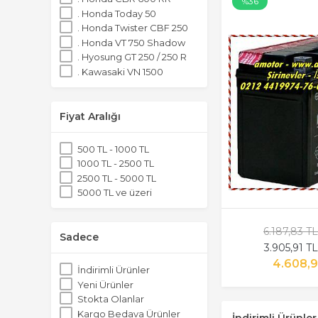
%36
. Honda Today 50
. Honda Twister CBF 250
. Honda VT 750 Shadow
. Hyosung GT 250 / 250 R
. Kawasaki VN 1500
. Kawasaki VN 800
. Suzuki AN 125
. Suzuki Burgman AN400
Fiyat Aralığı
. Suzuki DL 650
. Suzuki GSX-R 600
500 TL - 1000 TL
. Yamaha Cygnus RS 125
1000 TL - 2500 TL
. Yamaha Dragstar XVS650
2500 TL - 5000 TL
. Yamaha FZ-6 / Fazer
5000 TL ve üzeri
. Yamaha YBR 125
. Yamaha YZF-R6
6.187,83 T
Aku
Sadece
3.905,91 T
Diğer
VLM
4.608,9
İndirimli Ürünler
Yuasa
Yeni Ürünler
Stokta Olanlar
Kargo Bedava Ürünler