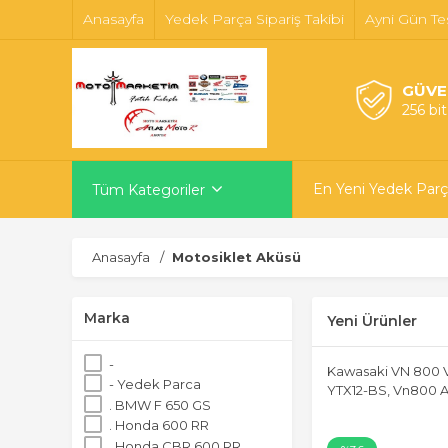
Anasayfa
Yedek Parça Sipariş Takibi
Ayni Gün Te
GÜVE
256 bi
En Yeni Yedek Parç
Tüm Kategoriler
Anasayfa
Motosiklet Aküsü
Marka
Yeni Ürünler
-
Kawasaki VN 800 
- Yedek Parca
YTX12-BS, Vn800 
. BMW F 650 GS
. Honda 600 RR
. Honda CBR 600 RR