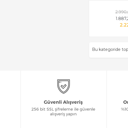
2.990
1.887
2.2
Bu kategoride t