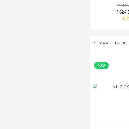
2.414
1.524
1.7
VLM AKÜ YTX20C
%36