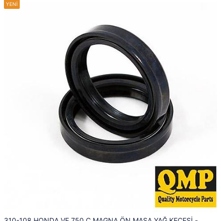
310-108 HONDA VF 750 C MAGNA ÖN MAŞA YAĞ KEÇESİ -