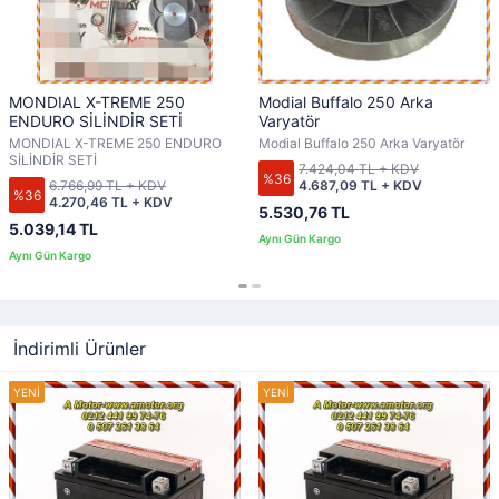
MONDIAL X-TREME 250
Modial Buffalo 250 Arka
ENDURO SİLİNDİR SETİ
Varyatör
MONDIAL X-TREME 250 ENDURO
Modial Buffalo 250 Arka Varyatör
SİLİNDİR SETİ
7.424,04 TL + KDV
%36
6.766,99 TL + KDV
4.687,09 TL + KDV
%36
4.270,46 TL + KDV
5.530,76 TL
5.039,14 TL
İndirimli Ürünler