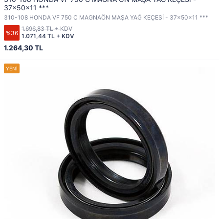
37x50x11 ***
310-108 HONDA VF 750 C MAGNAÖN MAŞA YAĞ KEÇESİ - 37x50x11 ***
1.696,83 TL + KDV
%36
1.071,44 TL + KDV
1.264,30 TL