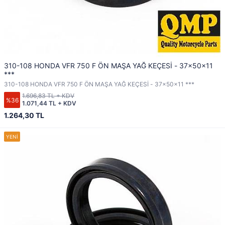
310-108 HONDA VFR 750 F ÖN MAŞA YAĞ KEÇESİ - 37x50x11
***
310-108 HONDA VFR 750 F ÖN MAŞA YAĞ KEÇESİ - 37x50x11 ***
1.696,83 TL + KDV
%36
1.071,44 TL + KDV
1.264,30 TL