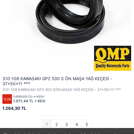
310-108 KAWASAKI GPZ 500 S ÖN MAŞA YAĞ KEÇESİ -
37x50x11 ***
310-108 KAWASAKI GPZ 500 SÖN MAŞA YAĞ KEÇESİ - 37x50x11 ***
1.696,83 TL + KDV
%36
1.071,44 TL + KDV
1.264,30 TL
1
2
3
4
5