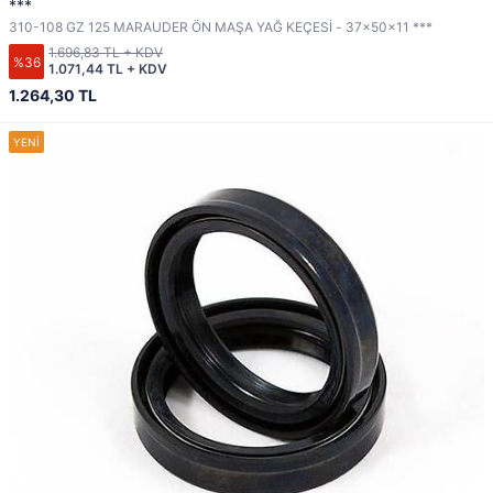
***
310-108 GZ 125 MARAUDER ÖN MAŞA YAĞ KEÇESİ - 37x50x11 ***
1.696,83 TL + KDV
%36
1.071,44 TL + KDV
1.264,30 TL