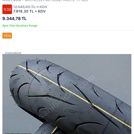
12.545,00 TL + KDV
%36
7.919,30 TL + KDV
9.344,78 TL