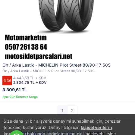
Ön / Arka Lastik - MICHELIN Pilot Street 80/90-17 50S
Ön / Arka Lastik - MICHELIN Pilot Street 80/90-17 50S
4.443,59 TL + KDV
%36
2.804,75 TL + KDV
3.309,61 TL
1
2
Size daha iyi bir alışveriş deneyimi sunabilmek için, çerezler
(cookies) kullanıyoruz. Detaylı bilgi için
kişisel verilerin
®
PlatinMarket
E-Ticaret Sistemi
İle Hazırlanmıştır.
korunması
hakkında aydınlatma metnini inceleyebilirsiniz.