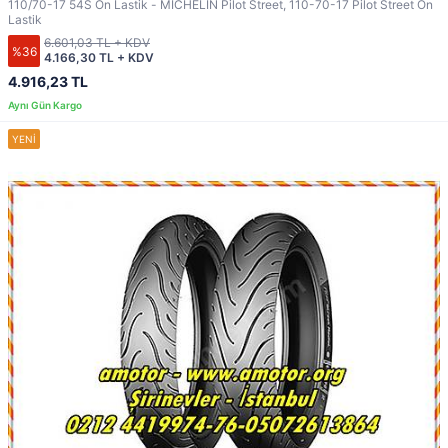
110/70-17 54S Ön Lastik - MICHELIN Pilot Street, 110-70-17 Pilot Street Ön
Lastik
6.601,03 TL + KDV
%36
4.166,30 TL + KDV
4.916,23 TL