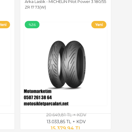
Arka Lastik - MICHELIN Pilot Power 3 180/55
ZR 17 73(W)
%36
20.649,81 TL + KDV
13.033,85 TL + KDV
15.379,94 TL