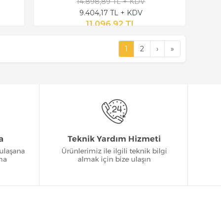
14.898,89 TL + KDV
9.404,17 TL + KDV
11.096,92 TL
1
2
›
»