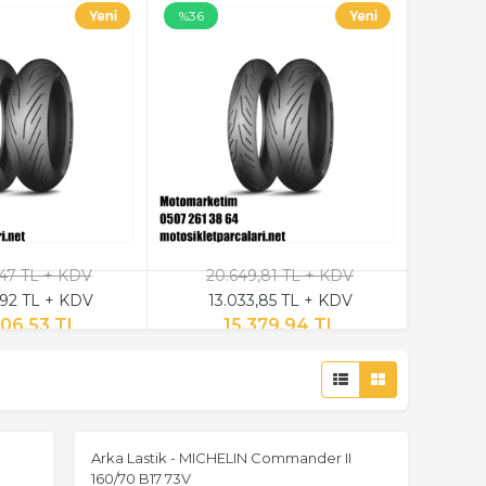
%36
,47 TL + KDV
20.649,81 TL + KDV
,92 TL + KDV
13.033,85 TL + KDV
406,53 TL
15.379,94 TL
Arka Lastik - MICHELIN Commander II
160/70 B17 73V