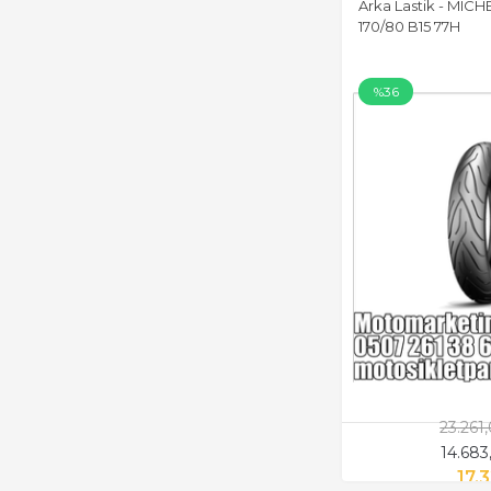
Arka Lastik - MIC
170/80 B15 77H
%36
23.261
14.683
17.