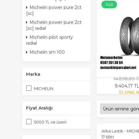
%36
Michelin power pure 2ct
[sc]
Michelin power pure 2ct
[sc] radial
Michelin pilot sporty
radial
Michelin sm 100
Marka
14.898,89 
9.404,17 T
MICHELIN
11.096,
Fiyat Aralığı
5000 TL ve üzeri
Arka Lastik - MICH
17 69H