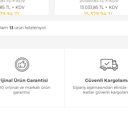
,81 TL + KDV
20.649,81 TL + KDV
,85 TL + KDV
13.033,85 TL + KDV
379,94 TL
15.379,94 TL
oplam
13
ürün listeleniyor.