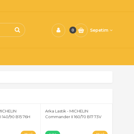
Sepetim
0
 MICHELIN
Arka Lastik - MICHELIN
 140/90 B15 76H
Commander II 160/70 B17 73V