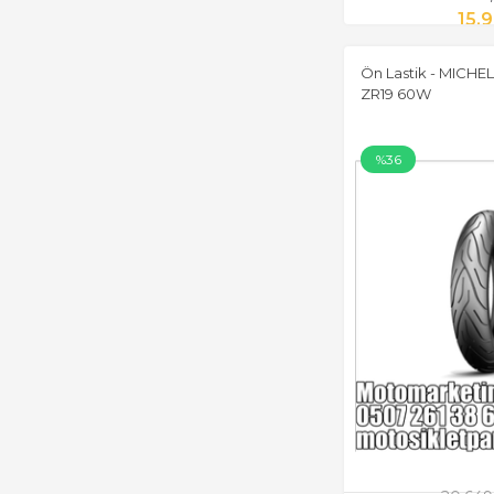
15.
Ön Lastik - MICHE
ZR19 60W
%36