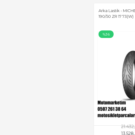
Arka Lastik - MICH
190/50 ZR 17 73(W)
%36
21.432
13.528