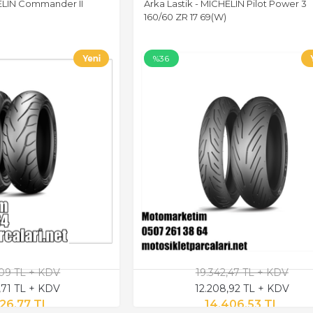
HELIN Commander II
Arka Lastik - MICHELIN Pilot Power 3
160/60 ZR 17 69(W)
%36
,09 TL + KDV
19.342,47 TL + KDV
,71 TL + KDV
12.208,92 TL + KDV
326,77 TL
14.406,53 TL