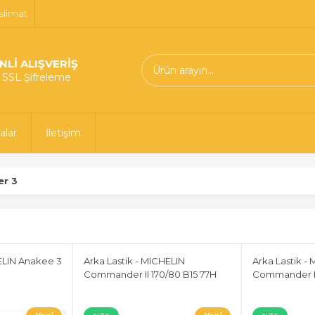
slimat
NLİ ALIŞVERİŞ
t SSL Şifreleme
alar
İletişim
er 3
HELIN Anakee 3
Arka Lastik - MICHELIN
Arka Lastik -
Commander II 170/80 B15 77H
Commander II