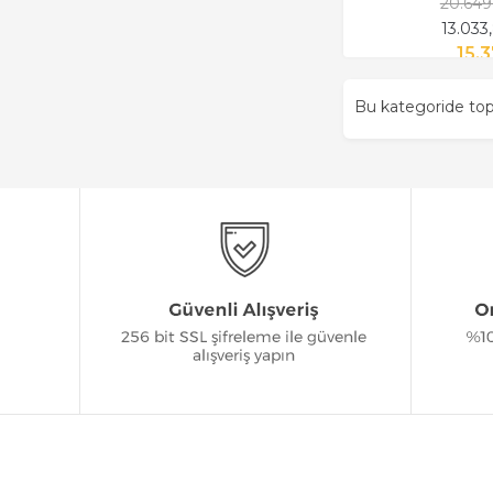
20.649
13.033
15.
Bu kategoride t