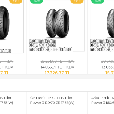
%36
%36
TL + KDV
23.261,09 TL + KDV
20.649
TL + KDV
14.683,71 TL + KDV
13.033
77 TL
17.326,77 TL
15.
IN Pilot
Ön Lastik - MICHELIN Pilot
Arka Lastik - 
17 55(W)
Power 3 120/70 ZR 17 58(W)
Power 3 160/6