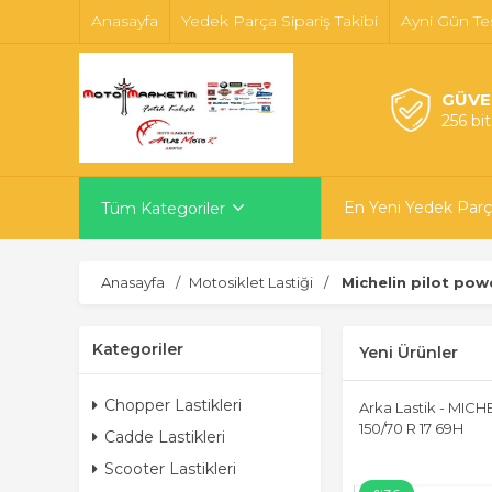
Anasayfa
Yedek Parça Sipariş Takibi
Ayni Gün Te
GÜVE
256 bi
En Yeni Yedek Parç
Tüm Kategoriler
Anasayfa
Motosiklet Lastiği
Michelin pilot pow
Kategoriler
Yeni Ürünler
Chopper Lastikleri
Arka Lastik - MIC
150/70 R 17 69H
Cadde Lastikleri
Scooter Lastikleri