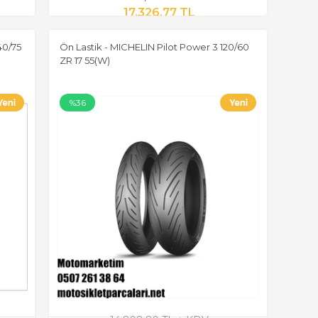
17.326,77 TL
40/75
Ön Lastik - MICHELIN Pilot Power 3 120/60
ZR 17 55(W)
%36