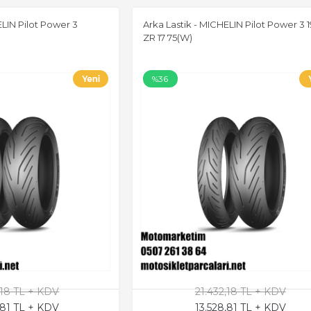
ELIN Pilot Power 3
Arka Lastik - MICHELIN Pilot Power 3 
ZR 17 75(W)
%36
,18 TL + KDV
21.432,18 TL + KDV
,81 TL + KDV
13.528,81 TL + KDV