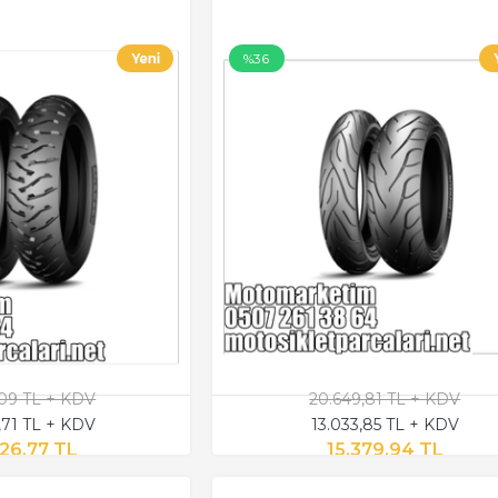
%36
,09 TL + KDV
20.649,81 TL + KDV
,71 TL + KDV
13.033,85 TL + KDV
326,77 TL
15.379,94 TL