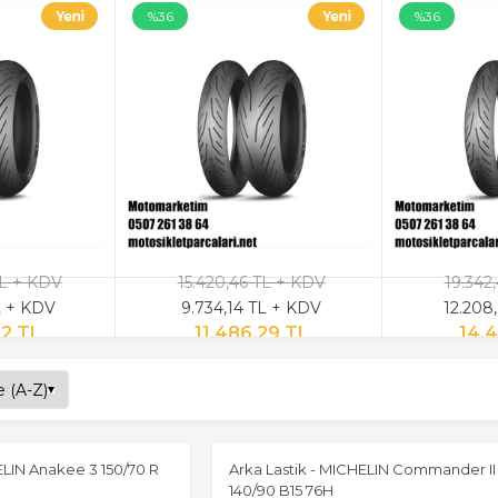
%36
%36
TL + KDV
15.420,46 TL + KDV
19.342
L + KDV
9.734,14 TL + KDV
12.208
92 TL
11.486,29 TL
14.
ELIN Anakee 3 150/70 R
Arka Lastik - MICHELIN Commander II
140/90 B15 76H