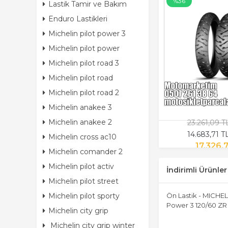
%36
Lastik Tamir ve Bakım
Enduro Lastikleri
Michelin pilot power 3
Michelin pilot power
Michelin pilot road 3
Michelin pilot road
Michelin pilot road 2
Michelin anakee 3
Michelin anakee 2
23.261,09 
14.683,71 
Michelin cross ac10
17.326,
Michelin comander 2
Michelin pilot activ
İndirimli Ürünler
Michelin pilot street
Michelin pilot sporty
Ön Lastik - MICHEL
Power 3 120/60 ZR 
Michelin city grip
Michelin city grip winter