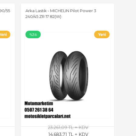
190/55
Arka Lastik - MICHELIN Pilot Power 3
240/45 ZR 17 82(W)
%36
23.261,09 TL + KDV
14.683,71 TL + KDV