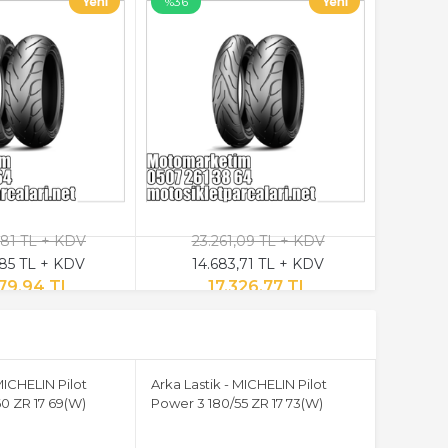
%36
,81 TL + KDV
23.261,09 TL + KDV
,85 TL + KDV
14.683,71 TL + KDV
379,94 TL
17.326,77 TL
MICHELIN Pilot
Arka Lastik - MICHELIN Pilot
0 ZR 17 69(W)
Power 3 180/55 ZR 17 73(W)