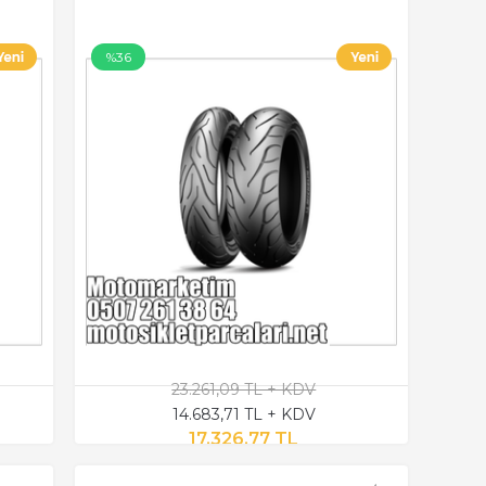
%36
23.261,09 TL + KDV
14.683,71 TL + KDV
17.326,77 TL