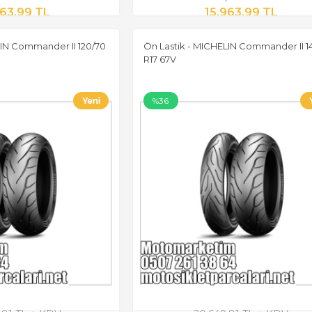
963,99 TL
15.963,99 TL
LIN Commander II 120/70
Ön Lastik - MICHELIN Commander II 1
R17 67V
%36