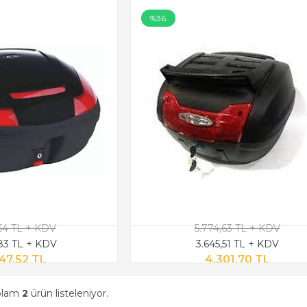
%36
,54 TL + KDV
5.774,63 TL + KDV
,83 TL + KDV
3.645,51 TL + KDV
47,52 TL
4.301,70 TL
oplam
2
ürün listeleniyor.