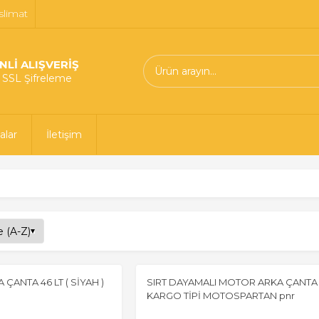
slimat
NLİ ALIŞVERİŞ
t SSL Şifreleme
alar
İletişim
ÇANTA 46 LT ( SİYAH )
SIRT DAYAMALI MOTOR ARKA ÇANTA 
KARGO TİPİ MOTOSPARTAN pnr