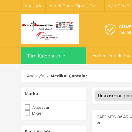
Anasayfa
Yedek Parça Sipariş Takibi
Ayni Gün Te
GÜVE
256 bi
En Yeni Yedek Parç
Tüm Kategoriler
Anasayfa
Medikal Çantalar
Marka
Aksesuar
Diğer
GAFF MTS-86 ARKA 
pnr
Fiyat Aralığı