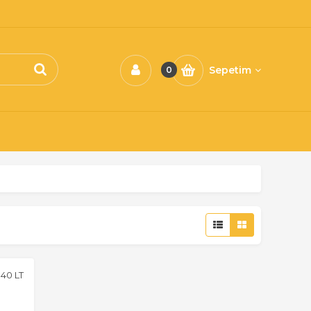
Sepetim
0
40 LT