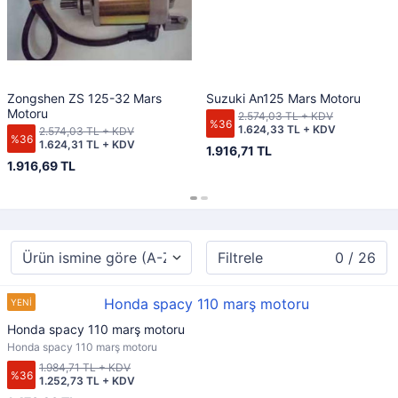
Zongshen ZS 125-32 Mars
Suzuki An125 Mars Motoru
Motoru
2.574,03 TL + KDV
%36
1.624,33 TL + KDV
2.574,03 TL + KDV
%36
1.624,31 TL + KDV
1.916,71 TL
1.916,69 TL
Filtrele
0 / 26
Honda spacy 110 marş motoru
Honda spacy 110 marş motoru
1.984,71 TL + KDV
%36
1.252,73 TL + KDV