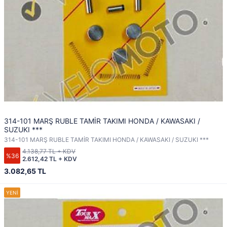
314-101 MARŞ RUBLE TAMİR TAKIMI HONDA / KAWASAKI /
SUZUKI ***
314-101 MARŞ RUBLE TAMİR TAKIMI HONDA / KAWASAKI / SUZUKI ***
4.138,77 TL + KDV
%36
2.612,42 TL + KDV
3.082,65 TL