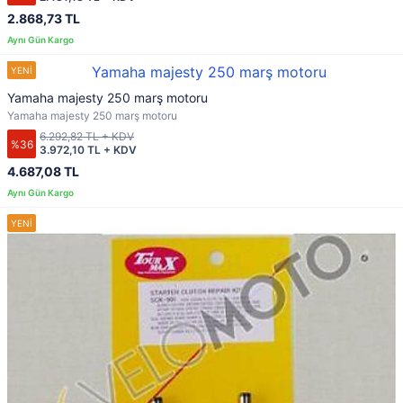
2.868,73 TL
Yamaha majesty 250 marş motoru
Yamaha majesty 250 marş motoru
6.292,82 TL + KDV
%36
3.972,10 TL + KDV
4.687,08 TL