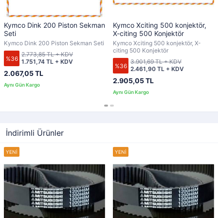
Kymco Dink 200 Piston Sekman
Kymco Xciting 500 konjektör,
Seti
X-citing 500 Konjektör
Kymco Dink 200 Piston Sekman Seti
Kymco Xciting 500 konjektör, X-
citing 500 Konjektör
2.773,85 TL + KDV
%36
1.751,74 TL + KDV
3.901,69 TL + KDV
%36
2.461,90 TL + KDV
2.067,05 TL
2.905,05 TL
İndirimli Ürünler