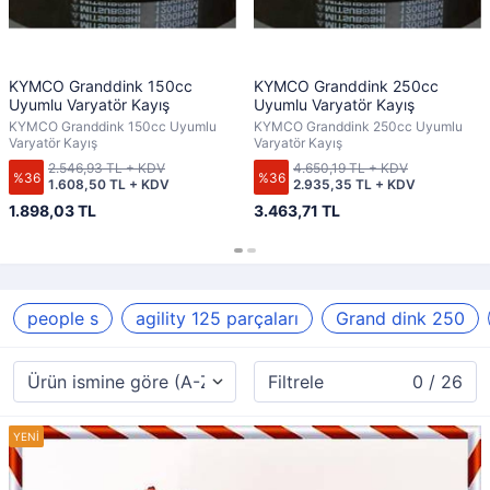
KYMCO Granddink 150cc
KYMCO Granddink 250cc
Uyumlu Varyatör Kayış
Uyumlu Varyatör Kayış
KYMCO Granddink 150cc Uyumlu
KYMCO Granddink 250cc Uyumlu
Varyatör Kayış
Varyatör Kayış
2.546,93 TL + KDV
4.650,19 TL + KDV
%36
%36
1.608,50 TL + KDV
2.935,35 TL + KDV
1.898,03 TL
3.463,71 TL
people s
agility 125 parçaları
Grand dink 250
Filtrele
0 / 26