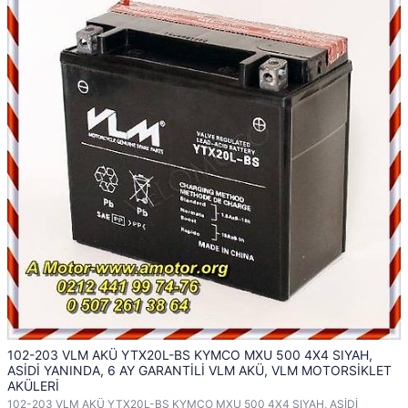
102-203 VLM AKÜ YTX20L-BS KYMCO MXU 500 4X4 SIYAH,
ASİDİ YANINDA, 6 AY GARANTİLİ VLM AKÜ, VLM MOTORSİKLET
AKÜLERİ
102-203 VLM AKÜ YTX20L-BS KYMCO MXU 500 4X4 SIYAH, ASİDİ