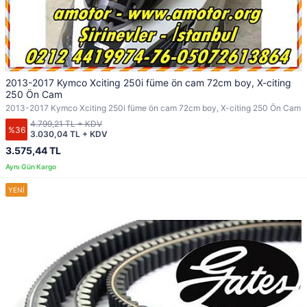
2013-2017 Kymco Xciting 250i füme ön cam 72cm boy, X-citing
250 Ön Cam
2013-2017 Kymco Xciting 250i füme ön cam 72cm boy, X-citing 250 Ön Cam
4.799,21 TL + KDV
%36
3.030,04 TL + KDV
3.575,44 TL