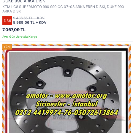
DUKE 990 ARKA DİSK
KTM LC8 SUPERMOTO 990 990 CC 07-08 ARKA FREN DİSKİ, DUKE 990
ARKA DİSK
9.486,65 TL + KDV
%36
5.989,06 TL + KDV
7.067,09 TL