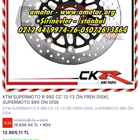
KTM SUPERMOTO R 990 CC 12-13 ÖN FREN DİSKİ,
SUPERMOTO 990 ÖN DİSK
KTM SUPERMOTO R 990 CC 12-13 ÖN FREN DİSKİ, SUPERMOTO 990 ÖN
DİSK
17.327,28 TL + KDV
%36
10.936,54 TL + KDV
12.905,11 TL