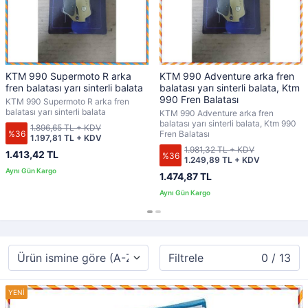
KTM 990 Supermoto R arka
KTM 990 Adventure arka fren
fren balatası yarı sinterli balata
balatası yarı sinterli balata, Ktm
990 Fren Balatası
KTM 990 Supermoto R arka fren
balatası yarı sinterli balata
KTM 990 Adventure arka fren
balatası yarı sinterli balata, Ktm 990
1.896,65 TL + KDV
%36
Fren Balatası
1.197,81 TL + KDV
1.981,32 TL + KDV
1.413,42 TL
%36
1.249,89 TL + KDV
1.474,87 TL
Filtrele
0 / 13