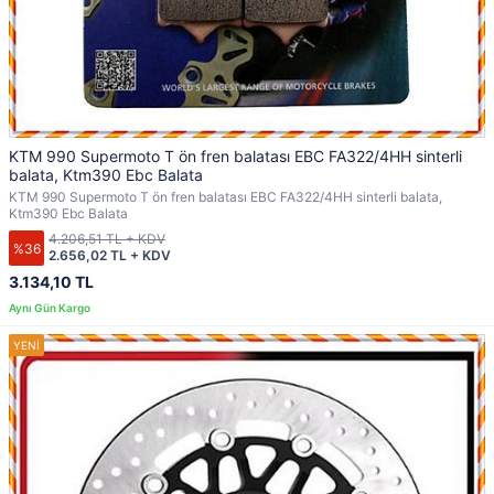
KTM 990 Supermoto T ön fren balatası EBC FA322/4HH sinterli
balata, Ktm390 Ebc Balata
KTM 990 Supermoto T ön fren balatası EBC FA322/4HH sinterli balata,
Ktm390 Ebc Balata
4.206,51 TL + KDV
%36
2.656,02 TL + KDV
3.134,10 TL