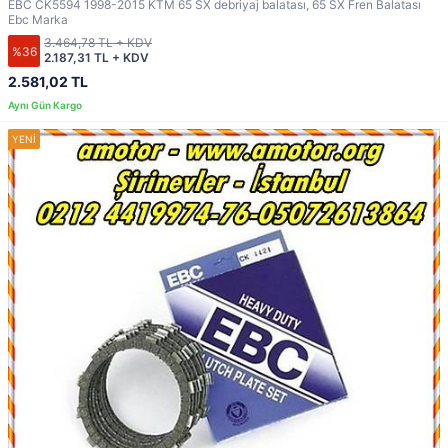
EBC CK5594 1998-2015 KTM 65 SX debriyaj balatası, 65 SX Fren Balatası
Ebc Marka
3.464,78 TL + KDV
%36
2.187,31 TL + KDV
2.581,02 TL