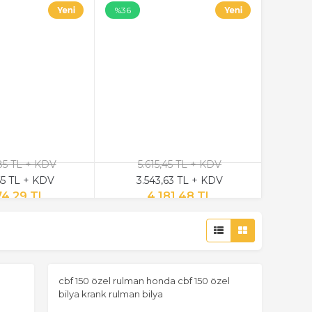
%36
85 TL + KDV
5.615,45 TL + KDV
,65 TL + KDV
3.543,63 TL + KDV
74,29 TL
4.181,48 TL
cbf 150 özel rulman honda cbf 150 özel
bilya krank rulman bilya