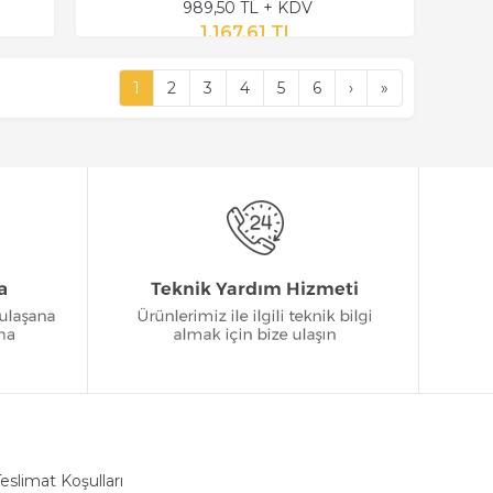
989,50 TL + KDV
1.167,61 TL
1
2
3
4
5
6
›
»
eslimat Koşulları