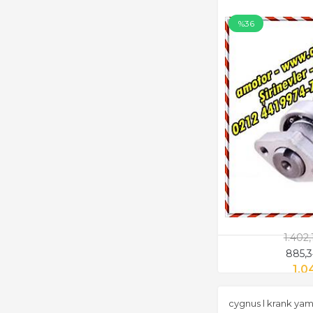
%36
1.402
885,
1.0
cygnus l krank yam