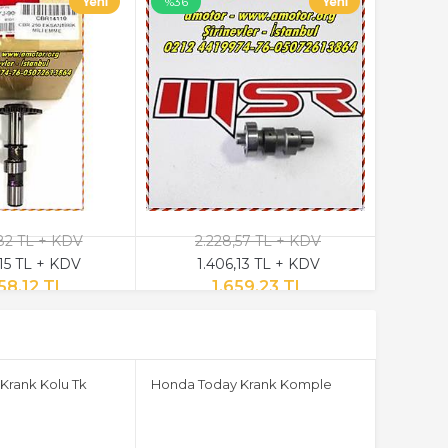
%36
82 TL + KDV
2.228,57 TL + KDV
15 TL + KDV
1.406,13 TL + KDV
58,12 TL
1.659,23 TL
Krank Kolu Tk
Honda Today Krank Komple