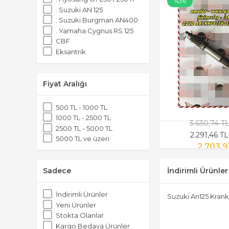
%36
. Suzuki AN 125
. Suzuki Burgman AN400
. Yamaha Cygnus RS 125
CBF
Eksantrik
Krank
Fiyat Aralığı
500 TL - 1000 TL
1000 TL - 2500 TL
3.630,74 T
2500 TL - 5000 TL
2.291,46 T
5000 TL ve üzeri
2.703,9
İndirimli Ürünler
Sadece
İndirimli Ürünler
Suzuki An125 Krank
Yeni Ürünler
Stokta Olanlar
Kargo Bedava Ürünler