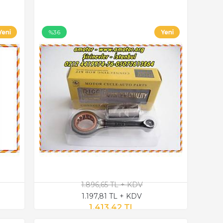
%36
1.896,65 TL + KDV
1.197,81 TL + KDV
1.413,42 TL