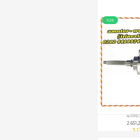
%36
4.199
2.651
3.1