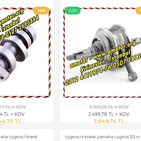
%36
,17 TL + KDV
3.959,26 TL + KDV
34 TL + KDV
2.499,78 TL + KDV
44,70 TL
2.949,74 TL
aha cygnus l krank
cygnus rs krank yamaha cygnus 125 rs