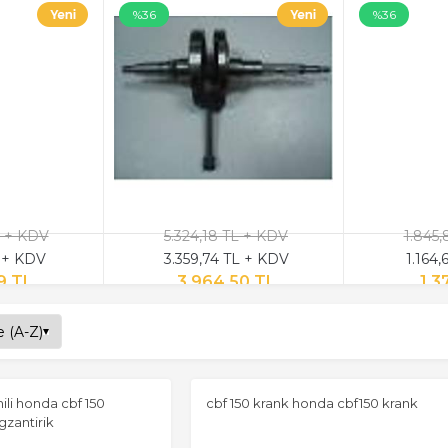
%36
%36
L + KDV
5.324,18 TL + KDV
1.845,
L + KDV
3.359,74 TL + KDV
1.164
9 TL
3.964,50 TL
1.3
ili honda cbf 150
cbf 150 krank honda cbf150 krank
gzantirik