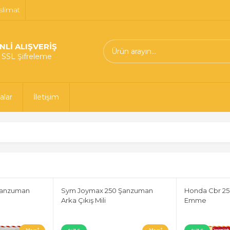
slimat
NLİ ALIŞVERİŞ
t SSL Şifreleme
alar
İletişim
Şanzuman
Sym Joymax 250 Şanzuman
Honda Cbr 250
Arka Çıkış Mili
Emme