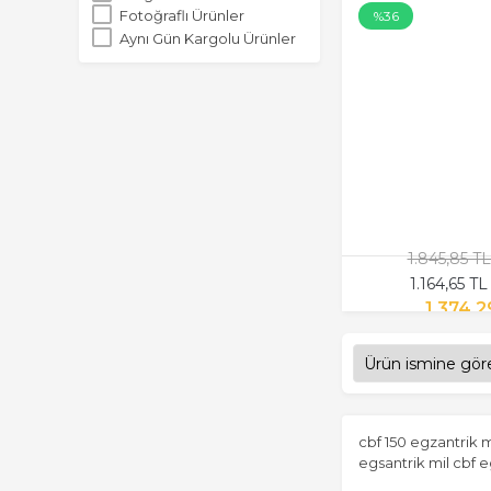
Fotoğraflı Ürünler
%36
Aynı Gün Kargolu Ürünler
1.845,85 T
1.164,65 T
1.374,2
cbf 150 egzantrik m
egsantrik mil cbf e