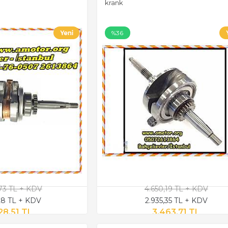
krank
%36
,73 TL + KDV
4.650,19 TL + KDV
,28 TL + KDV
2.935,35 TL + KDV
28,51 TL
3.463,71 TL