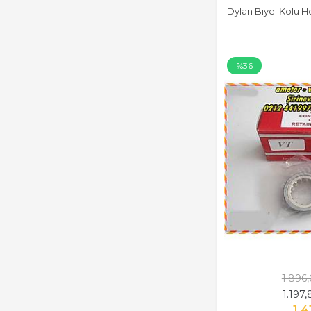
Dylan Biyel Kolu H
%36
1.896
1.197
1.4