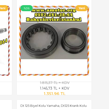
%36
1.815,37 TL + KDV
1.145,73 TL + KDV
1.351,96 TL
Dt 125 Biyel Kolu Yamaha, Dt125 Krank Kolu