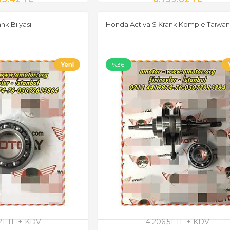
nk Bilyası
Honda Activa S Krank Komple Taiwan
%36
,21 TL + KDV
4.206,51 TL + KDV