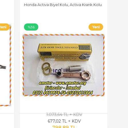
Honda Activa Biyel Kolu, Activa Krank Kolu
%36
1.073,64 TL + KDV
677,02 TL + KDV
798,89 TL