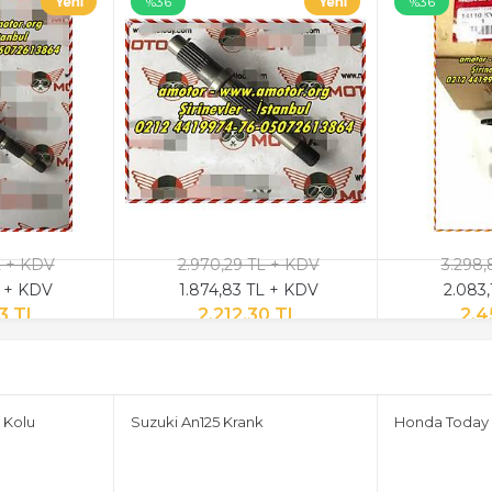
%36
%36
L + KDV
2.970,29 TL + KDV
3.298,
L + KDV
1.874,83 TL + KDV
2.083,
3 TL
2.212,30 TL
2.4
 Kolu
Suzuki An125 Krank
Honda Today 