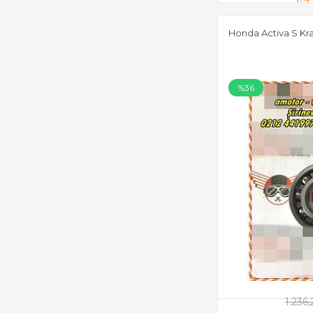
Honda Activa S Kra
%36
1.236