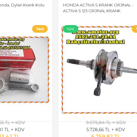
onda, Dylan Krank Kolu
HONDA ACTIVA S KRANK ORJINAL -
ACTIVA S 125 ORJINAL KRANK
%36
,65 TL + KDV
9.076,84 TL + KDV
,81 TL + KDV
5.728,66 TL + KDV
13,42 TL
6.759,82 TL