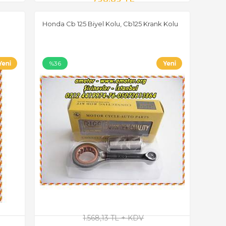
Honda Cb 125 Biyel Kolu, Cb125 Krank Kolu
%36
1.568,13 TL + KDV