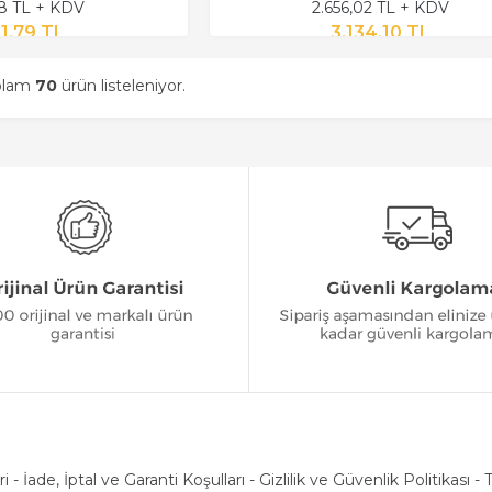
18 TL + KDV
2.656,02 TL + KDV
1,79 TL
3.134,10 TL
oplam
70
ürün listeleniyor.
ri
-
İade, İptal ve Garanti Koşulları
-
Gizlilik ve Güvenlik Politikası
-
T