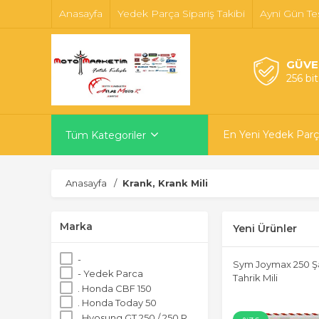
Anasayfa
Yedek Parça Sipariş Takibi
Ayni Gün Te
GÜVE
256 bi
En Yeni Yedek Parç
Tüm Kategoriler
Anasayfa
Krank, Krank Mili
Marka
Yeni Ürünler
-
Sym Joymax 250 
- Yedek Parca
Tahrik Mili
. Honda CBF 150
. Honda Today 50
. Hyosung GT 250 / 250 R