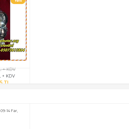
TL + KDV
TL + KDV
35 TL
09-14 Far,