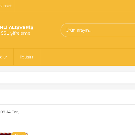
slimat
NLİ ALIŞVERİŞ
t SSL Şifreleme
alar
İletişim
09-14 Far,