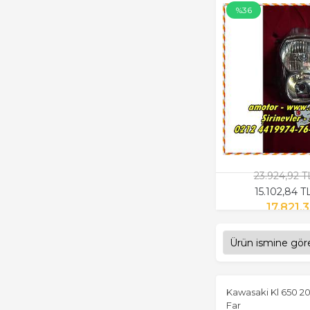
%36
23.924,92 
15.102,84 
17.821,
Kawasaki Kl 650 20
Far