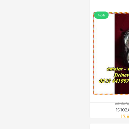
%36
23.924
15.102
17.