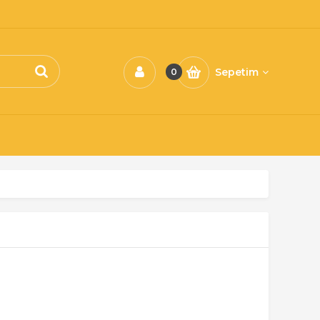
Sepetim
0