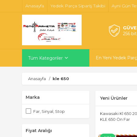
Anasayfa
Yedek Parça Sipariş Takibi
Ayni Gün Te
GÜVE
256 bi
En Yeni Yedek Parç
Tüm Kategoriler
Anasayfa
kle 650
Marka
Yeni Ürünler
Far, Sinyal, Stop
Kawasaki Kl 650 20
KLE 650 Ön Far
Fiyat Aralığı