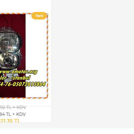
,92 TL + KDV
,84 TL + KDV
821,35 TL