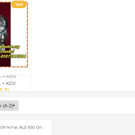
TL + KDV
TL + KDV
35 TL
09-14 Far, KLE 650 Ön