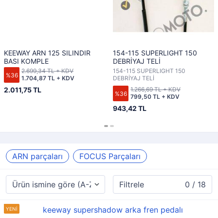
KEEWAY ARN 125 SILINDIR
154-115 SUPERLIGHT 150
BASI KOMPLE
DEBRİYAJ TELİ
2.699,34 TL + KDV
154-115 SUPERLIGHT 150
%36
1.704,87 TL + KDV
DEBRİYAJ TELİ
2.011,75 TL
1.266,69 TL + KDV
%36
799,50 TL + KDV
943,42 TL
ARN parçaları
FOCUS Parçaları
Filtrele
0 / 18