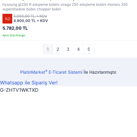
hysoung gt250 R ateşleme bobini virago 250 ateşleme bobini monero 250
supershadow bobin chopper bobin
5.000,00 TL + KDV
%2
4.900,00 TL + KDV
5.782,00 TL
1
2
3
4
5
®
PlatinMarket
E-Ticaret Sistemi
İle Hazırlanmıştır.
Whatsapp ile Sipariş Ver!
G-ZHTV1WKTXD