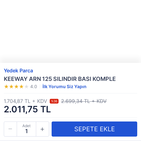
Yedek Parca
KEEWAY ARN 125 SILINDIR BASI KOMPLE
4.0
İlk Yorumu Siz Yapın
1.704,87 TL + KDV
2.699,34 TL + KDV
%36
2.011,75 TL
Adet