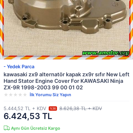
- Yedek Parca
kawasaki zx9 alternatör kapak zx9r sıfır New Left
Hand Stator Engine Cover For KAWASAKI Ninja
ZX-9R 1998-2003 99 00 01 02
İlk Yorumu Siz Yapın
5.444,52 TL + KDV
8.626,38 TL + KDV
%36
6.424,53 TL
Aynı Gün Ücretsiz Kargo