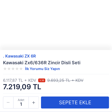
. Kawasaki ZX 6R
Kawasaki Zx6/636R Zincir Disli Seti
İlk Yorumu Siz Yapın
6.117,87 TL + KDV
9.693,25 TL + KDV
%36
7.219,09 TL
Adet