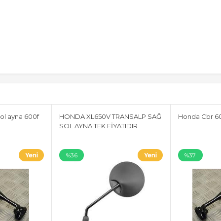
ol ayna 600f
HONDA XL650V TRANSALP SAĞ
Honda Cbr 60
SOL AYNA TEK FİYATIDIR
%36
%37