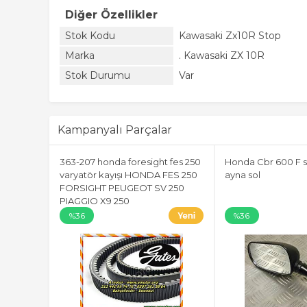
Diğer Özellikler
Stok Kodu
Kawasaki Zx10R Stop
Marka
. Kawasaki ZX 10R
Stok Durumu
Var
Kampanyalı Parçalar
363-207 honda foresight fes 250
Honda Cbr 600 F s
varyatör kayışı HONDA FES 250
ayna sol
FORSIGHT PEUGEOT SV 250
PIAGGIO X9 250
%36
%36