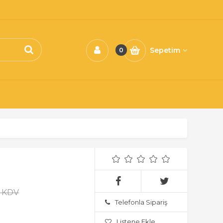
Sepetim
0
+ KDV
Telefonla Sipariş
Listene Ekle