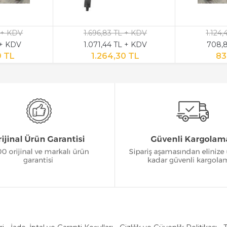
 + KDV
1.696,83 TL + KDV
1.124
 + KDV
1.071,44 TL + KDV
708,8
9 TL
1.264,30 TL
83