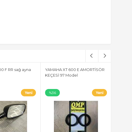
0 F RR sağ ayna
YAMAHA XT 600 E AMORTİSÖR
KEÇESİ 97 Model
%36