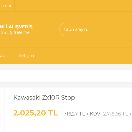
slimat
NLİ ALIŞVERİŞ
t SSL Şifreleme
alar
İletişim
Kawasaki Zx10R Stop
2.025,20 TL
1.716,27 TL + KDV
2.719,66 TL 