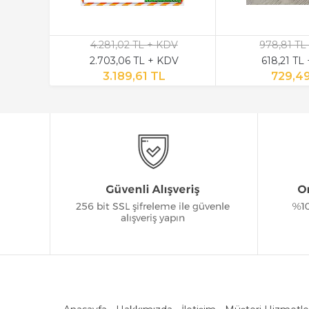
4.281,02 TL + KDV
978,81 TL
2.703,06 TL + KDV
618,21 TL
3.189,61 TL
729,4