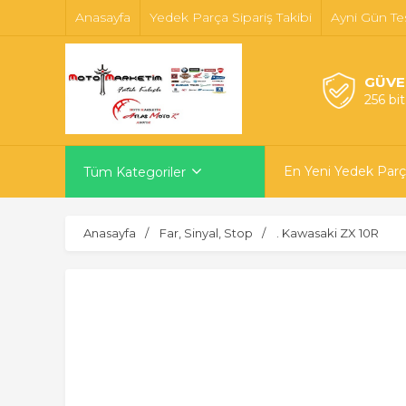
Anasayfa
Yedek Parça Sipariş Takibi
Ayni Gün Te
GÜVE
256 bi
En Yeni Yedek Parç
Tüm Kategoriler
Anasayfa
Far, Sinyal, Stop
. Kawasaki ZX 10R