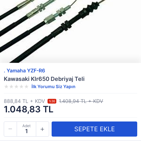
. Yamaha YZF-R6
Kawasaki Klr650 Debriyaj Teli
İlk Yorumu Siz Yapın
888,84 TL + KDV
1.408,94 TL + KDV
%36
1.048,83 TL
Adet