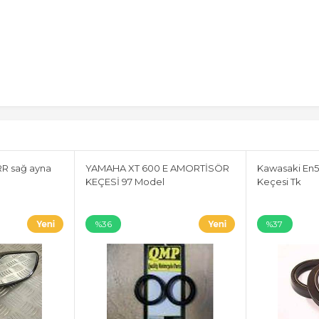
i
RR sağ ayna
YAMAHA XT 600 E AMORTİSÖR
Kawasaki En5
KEÇESİ 97 Model
Keçesi Tk
%36
%37