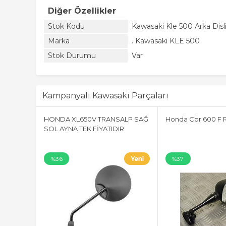
Diğer Özellikler
Stok Kodu
Kawasaki Kle 500 Arka Disl
Marka
. Kawasaki KLE 500
Stok Durumu
Var
Kampanyalı Kawasaki Parçaları
na 600f
HONDA XL650V TRANSALP SAĞ
Honda Cbr 600 F 
SOL AYNA TEK FİYATIDIR
%36
%37