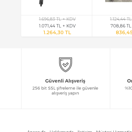
DV
1.696,83 TL + KDV
1.124,44 T
DV
1.071,44 TL + KDV
708,86 TL
1.264,30 TL
836,4