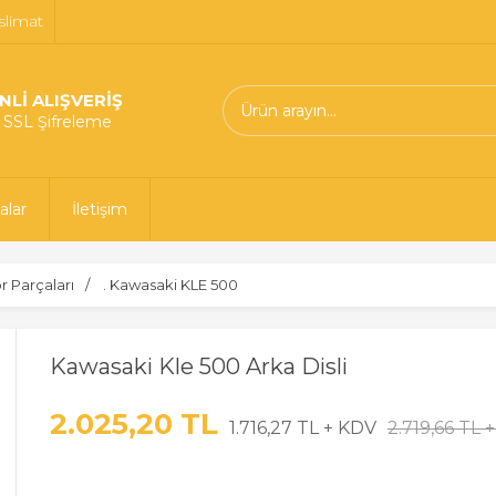
slimat
NLİ ALIŞVERİŞ
t SSL Şifreleme
alar
İletişim
 Parçaları
. Kawasaki KLE 500
Kawasaki Kle 500 Arka Disli
2.025,20 TL
1.716,27 TL + KDV
2.719,66 TL 