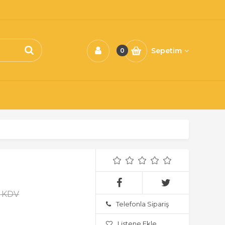
Sepetim
0
+ KDV
Telefonla Sipariş
Listene Ekle