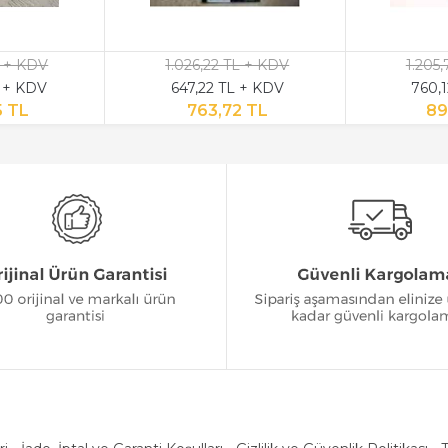
L + KDV
1.026,22 TL + KDV
1.205
 + KDV
647,22 TL + KDV
760,
5 TL
763,72 TL
89