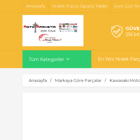
Anasayfa
Yedek Parça Sipariş Takibi
Ayni Gün Te
GÜVE
256 bi
En Yeni Yedek Parç
Tüm Kategoriler
Anasayfa
Markaya Göre Parçalar
Kawasaki Motor