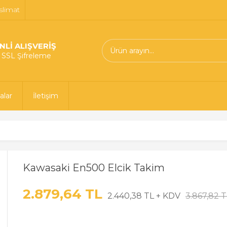
slimat
NLİ ALIŞVERİŞ
t SSL Şifreleme
alar
İletişim
Kawasaki En500 Elcik Takim
2.879,64 TL
2.440,38 TL + KDV
3.867,82 