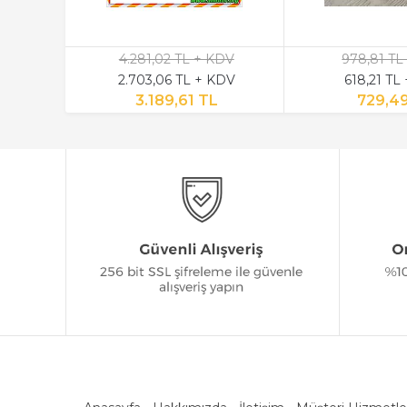
4.281,02 TL + KDV
978,81 TL
2.703,06 TL + KDV
618,21 TL
3.189,61 TL
729,4