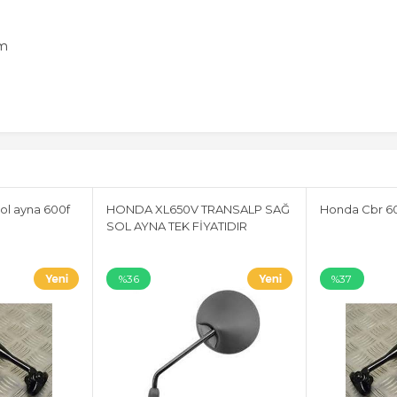
im
ol ayna 600f
HONDA XL650V TRANSALP SAĞ
Honda Cbr 60
SOL AYNA TEK FİYATIDIR
%36
%37