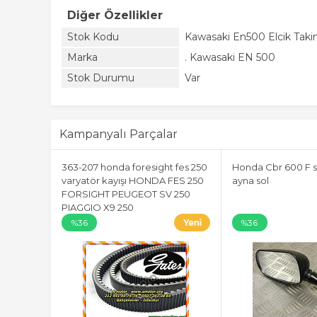
Diğer Özellikler
Stok Kodu
Kawasaki En500 Elcik Tak
Marka
. Kawasaki EN 500
Stok Durumu
Var
Kampanyalı Parçalar
363-207 honda foresight fes 250
Honda Cbr 600 F s
varyatör kayışı HONDA FES 250
ayna sol
FORSIGHT PEUGEOT SV 250
PIAGGIO X9 250
%36
%36