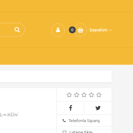
Sepetim
0
TL + KDV
Telefonla Sipariş
Listene Ekle