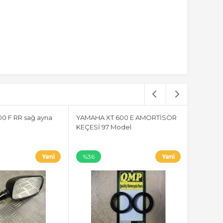
0 F RR sağ ayna
YAMAHA XT 600 E AMORTİSÖR
KEÇESİ 97 Model
%36