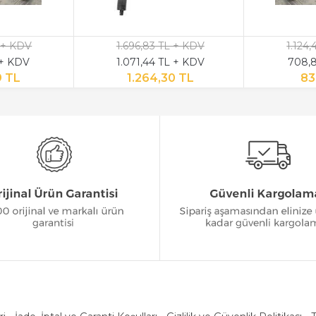
 + KDV
1.696,83 TL + KDV
1.124
 + KDV
1.071,44 TL + KDV
708,8
9 TL
1.264,30 TL
83