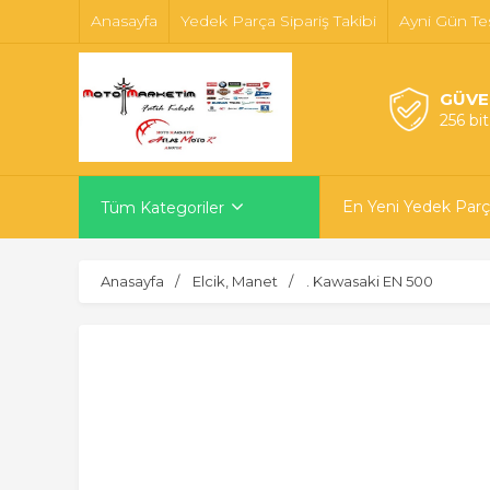
Anasayfa
Yedek Parça Sipariş Takibi
Ayni Gün Te
GÜVE
256 bi
En Yeni Yedek Parç
Tüm Kategoriler
Anasayfa
Elcik, Manet
. Kawasaki EN 500