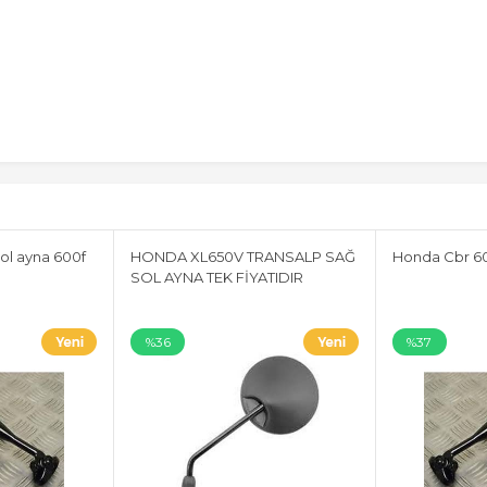
ol ayna 600f
HONDA XL650V TRANSALP SAĞ
Honda Cbr 60
SOL AYNA TEK FİYATIDIR
%36
%37