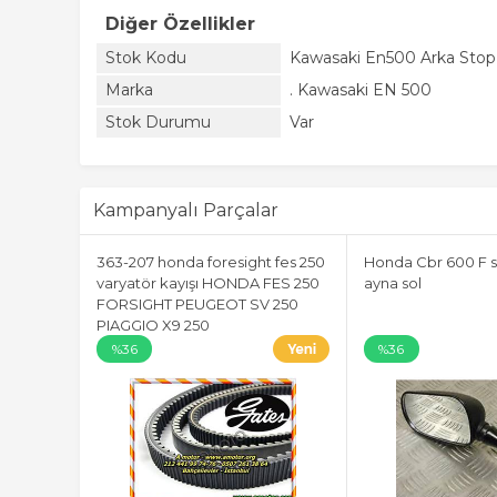
Diğer Özellikler
Stok Kodu
Kawasaki En500 Arka Stop
Marka
. Kawasaki EN 500
Stok Durumu
Var
Kampanyalı Parçalar
363-207 honda foresight fes 250
Honda Cbr 600 F s
varyatör kayışı HONDA FES 250
ayna sol
FORSIGHT PEUGEOT SV 250
PIAGGIO X9 250
%36
%36