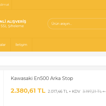
slimat
NLİ ALIŞVERİŞ
t SSL Şifreleme
alar
İletişim
Kawasaki En500 Arka Stop
2.380,61 TL
2.017,46 TL + KDV
3.197,21 TL 