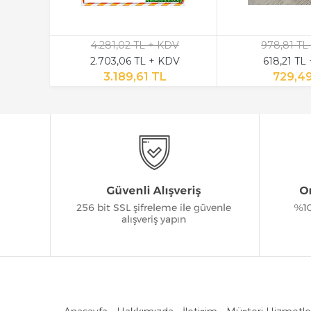
4.281,02 TL + KDV
978,81 TL
2.703,06 TL + KDV
618,21 TL
3.189,61 TL
729,4