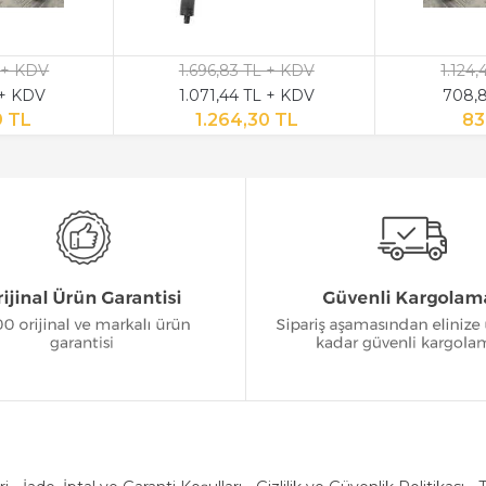
 + KDV
1.696,83 TL + KDV
1.124
 + KDV
1.071,44 TL + KDV
708,8
9 TL
1.264,30 TL
83