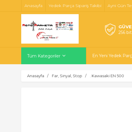
Anasayfa
Yedek Parça Sipariş Takibi
Ayni Gün Te
GÜVE
256 bi
En Yeni Yedek Parç
Tüm Kategoriler
Anasayfa
Far, Sinyal, Stop
. Kawasaki EN 500