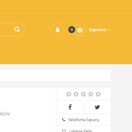
Sepetim
0
+ KDV
Telefonla Sipariş
Listene Ekle