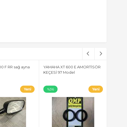
0 F RR sağ ayna
YAMAHA XT 600 E AMORTİSÖR
KEÇESİ 97 Model
%36