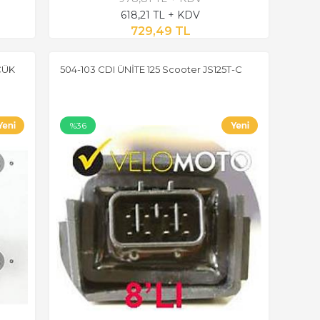
618,21 TL + KDV
729,49 TL
ÇÜK
504-103 CDI ÜNİTE 125 Scooter JS125T-C
%36