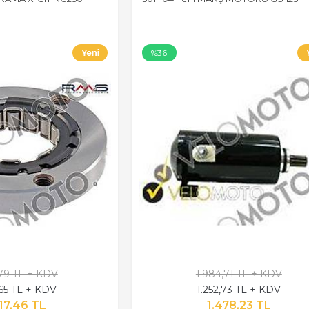
%36
,79 TL + KDV
1.984,71 TL + KDV
,65 TL + KDV
1.252,73 TL + KDV
17,46 TL
1.478,23 TL