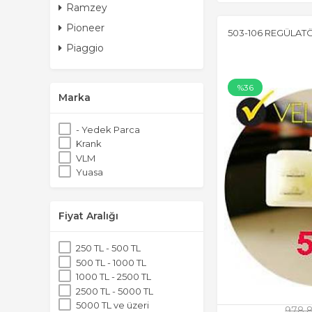
Ramzey
Pioneer
503-106 REGÜLAT
Piaggio
%36
Marka
- Yedek Parca
Krank
VLM
Yuasa
Fiyat Aralığı
250 TL - 500 TL
500 TL - 1000 TL
1000 TL - 2500 TL
2500 TL - 5000 TL
5000 TL ve üzeri
978,