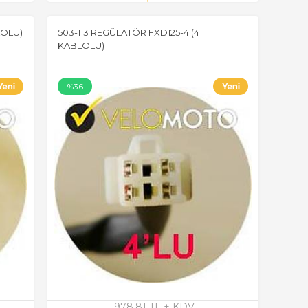
LOLU)
503-113 REGÜLATÖR FXD125-4 (4
KABLOLU)
%36
978,81 TL + KDV