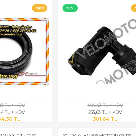
%37
,83 TL + KDV
406,43 TL + KDV
,44 TL + KDV
255,63 TL + KDV
64,30 TL
301,64 TL
RAMA X-CITING250
501-104 Yeni MARŞ MOTORU GS 125