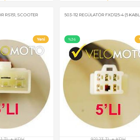
ÖR RS151, SCOOTER
503-112 REGÜLATÖR FXD125-4 (5 KAB
%36
81 TL + KDV
921,23 TL + KDV