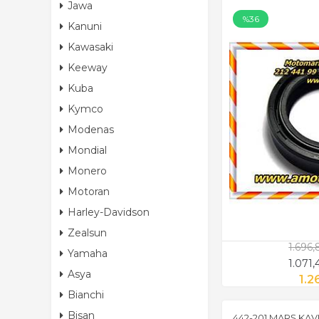
Jawa
%36
Kanuni
Kawasaki
Keeway
Kuba
Kymco
Modenas
Mondial
Monero
Motoran
Harley-Davidson
Zealsun
1.696
Yamaha
1.071
Asya
1.2
Bianchi
Bisan
442-201 MARŞ KAV