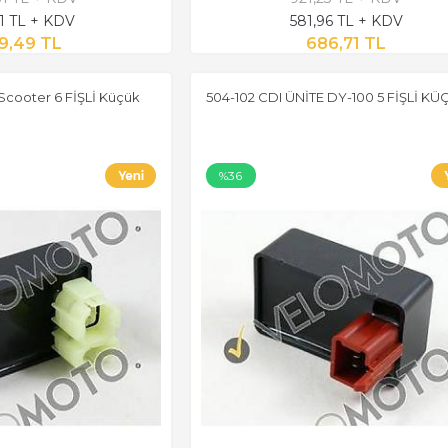
21 TL + KDV
581,96 TL + KDV
9,49 TL
686,71 TL
Scooter 6 FİŞLİ Küçük
504-102 CDI ÜNİTE DY-100 5 FİŞLİ KÜ
%36