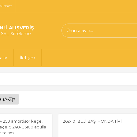
slimat
NLİ ALIŞVERİŞ
t SSL Şifreleme
alar
İletişim
gv 250 amortisör keçe,
262-101 BUJİ BAŞI HONDA TİPİ
eçe, 51240-G5100 aguila
e takım