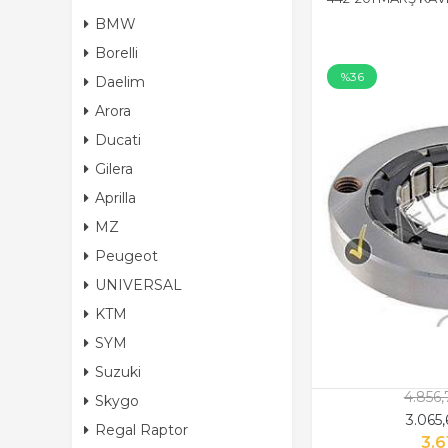
BMW
Borelli
%36
Daelim
Arora
Ducati
Gilera
Aprilla
MZ
Peugeot
UNIVERSAL
KTM
SYM
Suzuki
4.856
Skygo
3.065
Regal Raptor
3.6