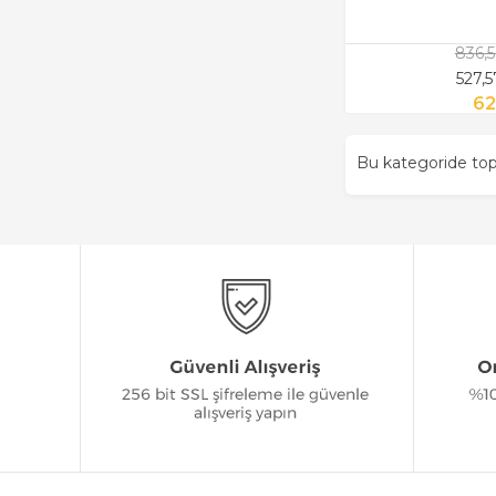
836,
527,
62
Bu kategoride t