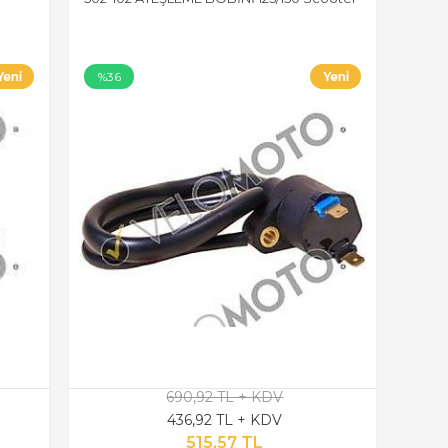
%36
690,92 TL + KDV
436,92 TL + KDV
515,57 TL