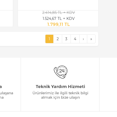
2.414,85 TL + KDV
1.524,67 TL + KDV
1.799,11 TL
1
2
3
4
›
»