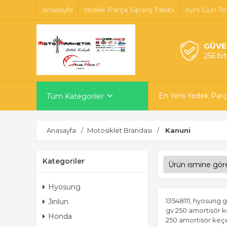
Anasayfa
Yedek Parça Sipariş Takibi
Ayni Gün Te
GÜVE
256 bi
En Yeni Yedek Parç
Tüm Kategoriler
Anasayfa
Motosiklet Brandası
Kanuni
Kategoriler
Hyosung
13548111, hyosung 
Jinlun
gv 250 amortisör k
Honda
250 amortisör keç