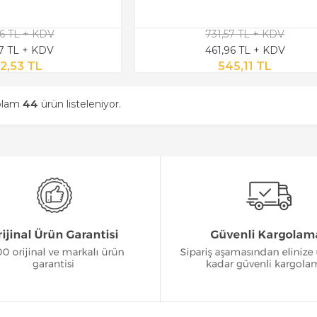
56 TL + KDV
731,57 TL + KDV
57 TL + KDV
461,96 TL + KDV
2,53 TL
545,11 TL
oplam
44
ürün listeleniyor.