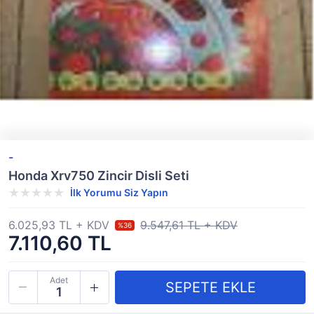
-
Honda Xrv750 Zincir Disli Seti
İlk Yorumu Siz Yapın
6.025,93 TL + KDV
9.547,61 TL + KDV
%36
7.110,60 TL
Adet