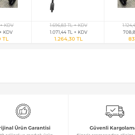
 + KDV
1.696,83 TL + KDV
1.124
 + KDV
1.071,44 TL + KDV
708,8
9 TL
1.264,30 TL
83