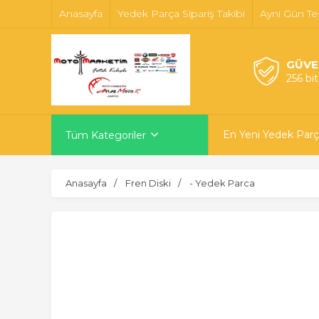
Anasayfa
Yedek Parça Sipariş Takibi
Ayni Gün Te
GÜVE
256 bi
En Yeni Yedek Parç
Tüm Kategoriler
Anasayfa
Fren Diski
- Yedek Parca