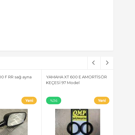
0 F RR sağ ayna
YAMAHA XT 600 E AMORTİSÖR
KEÇESİ 97 Model
%36