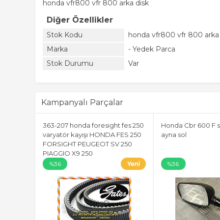
honda vfr800 vfr 800 arka disk
Diğer Özellikler
Stok Kodu
honda vfr800 vfr 800 arka
Marka
- Yedek Parca
Stok Durumu
Var
Kampanyalı Parçalar
363-207 honda foresight fes 250
Honda Cbr 600 F s
varyatör kayışı HONDA FES 250
ayna sol
FORSIGHT PEUGEOT SV 250
PIAGGIO X9 250
%36
%36