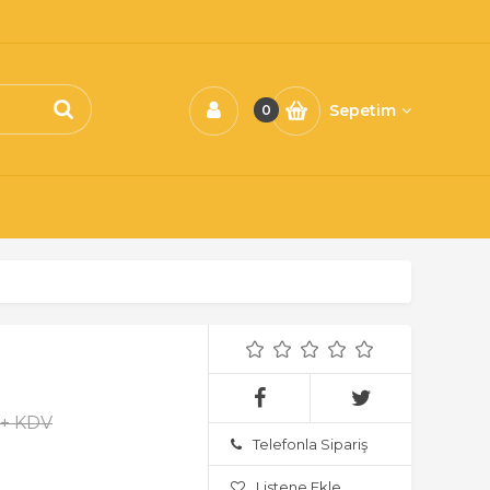
Sepetim
0
 + KDV
Telefonla Sipariş
Listene Ekle