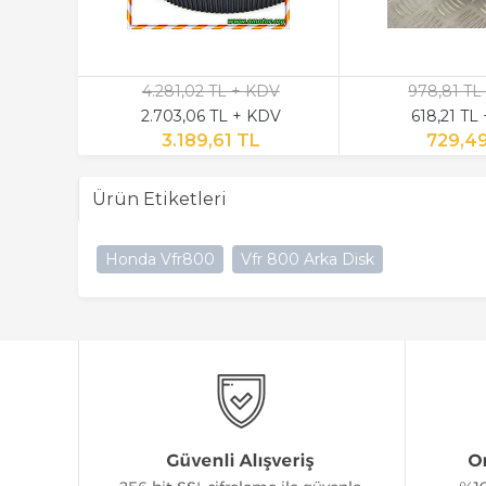
4.281,02 TL + KDV
978,81 TL
2.703,06 TL + KDV
618,21 TL
3.189,61 TL
729,4
Ürün Etiketleri
Honda Vfr800
Vfr 800 Arka Disk