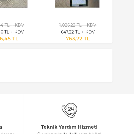
,44 TL + KDV
1.026,22 TL + KDV
6 TL + KDV
647,22 TL + KDV
6,45 TL
763,72 TL