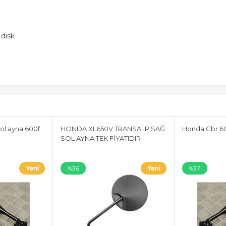
 disk
ol ayna 600f
HONDA XL650V TRANSALP SAĞ
Honda Cbr 60
SOL AYNA TEK FİYATIDIR
%36
%37