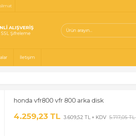
slimat
NLİ ALIŞVERİŞ
t SSL Şifreleme
alar
İletişim
honda vfr800 vfr 800 arka disk
4.259,23 TL
3.609,52 TL + KDV
5.717,05 TL