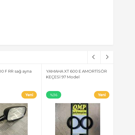
0 F RR sağ ayna
YAMAHA XT 600 E AMORTİSÖR
KEÇESİ 97 Model
%36