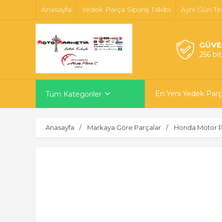
Anasayfa
Yedek Parça Sipariş Takibi
Ayni Gün Te
GÜVE
256 bi
En Yeni Yedek Parç
Tüm Kategoriler
Anasayfa
Markaya Göre Parçalar
Honda Motor P