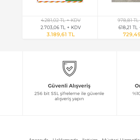
4.281,02 TL + KDV
978,81 TL
2.703,06 TL + KDV
618,21 TL
3.189,61 TL
729,4