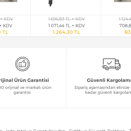
 + KDV
1.696,83 TL + KDV
1.124
 + KDV
1.071,44 TL + KDV
708,8
9 TL
1.264,30 TL
83