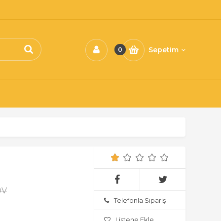
Sepetim
0
DV
Telefonla Sipariş
Listene Ekle