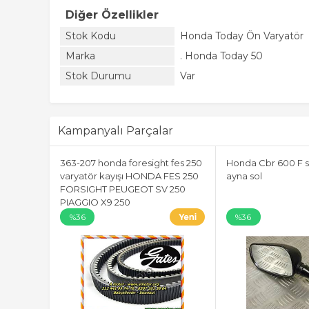
Diğer Özellikler
Stok Kodu
Honda Today Ön Varyatör
Marka
. Honda Today 50
Stok Durumu
Var
Kampanyalı Parçalar
363-207 honda foresight fes 250
Honda Cbr 600 F s
varyatör kayışı HONDA FES 250
ayna sol
FORSIGHT PEUGEOT SV 250
PIAGGIO X9 250
%36
%36