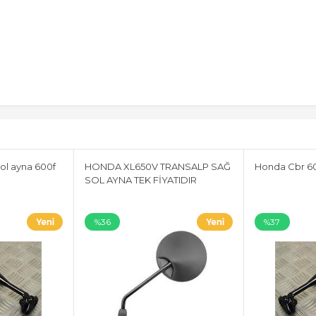
ol ayna 600f
HONDA XL650V TRANSALP SAĞ
Honda Cbr 60
SOL AYNA TEK FİYATIDIR
%36
%37