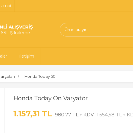
slimat
NLİ ALIŞVERİŞ
t SSL Şifreleme
alar
İletişim
arçaları
. Honda Today 50
Honda Today Ön Varyatör
1.157,31 TL
980,77 TL + KDV
1.554,58 TL + K