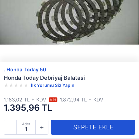
. Honda Today 50
Honda Today Debriyaj Balatasi
İlk Yorumu Siz Yapın
1.183,02 TL + KDV
1.872,94 TL + KDV
%36
1.395,96 TL
Adet