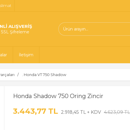
slimat
NLİ ALIŞVERİŞ
t SSL Şifreleme
alar
İletişim
arçaları
. Honda VT 750 Shadow
Honda Shadow 750 Oring Zincir
3.443,77 TL
2.918,45 TL + KDV
4.623,09 T