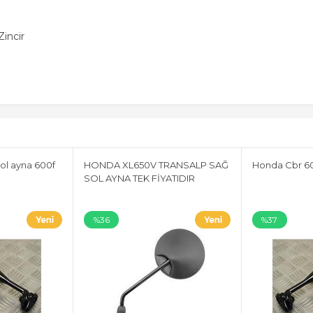
incir
ol ayna 600f
HONDA XL650V TRANSALP SAĞ
Honda Cbr 60
SOL AYNA TEK FİYATIDIR
%36
%37