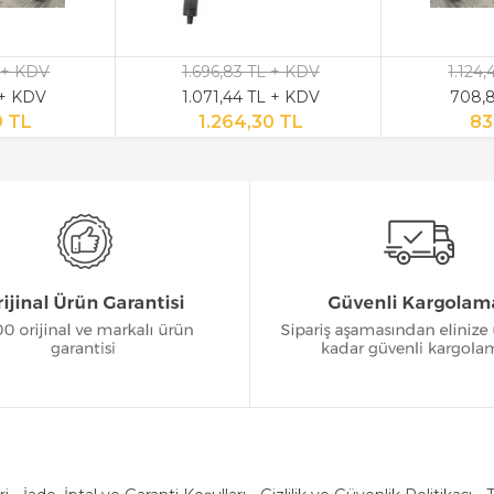
 + KDV
1.696,83 TL + KDV
1.124
 + KDV
1.071,44 TL + KDV
708,8
9 TL
1.264,30 TL
83