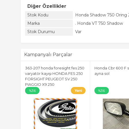
Diğer Özellikler
Stok Kodu
Honda Shadow 750 Oring Z
Marka
. Honda VT 750 Shadow
Stok Durumu
Var
Kampanyalı Parçalar
363-207 honda foresight fes 250
Honda Cbr 600 F s
varyatör kayışı HONDA FES 250
ayna sol
FORSIGHT PEUGEOT SV 250
PIAGGIO X9 250
%36
%36