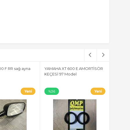
0 F RR sağ ayna
YAMAHA XT 600 E AMORTİSÖR
KEÇESİ 97 Model
%36