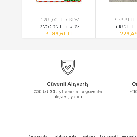
4.281,02 TL + KDV
978,81 TL
2.703,06 TL + KDV
618,21 TL
3.189,61 TL
729,4