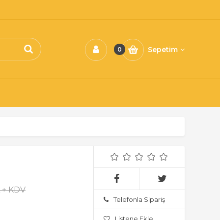
Sepetim
0
L + KDV
Telefonla Sipariş
Listene Ekle