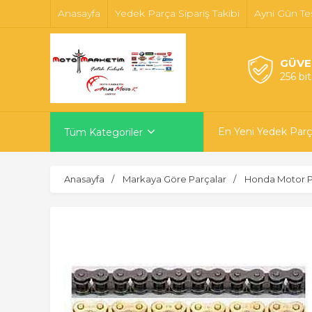
Anasayfa
Yedek Parça Sipariş Takibi
Ayni Gün Te
GÜVE
256 bi
En Yeni Yedek Parç
Tüm Kategoriler
Anasayfa
Markaya Göre Parçalar
Honda Motor P