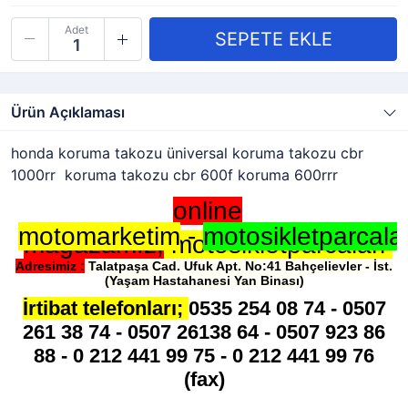
Adet
Ürün Açıklaması
honda koruma takozu üniversal koruma takozu cbr
1000rr koruma takozu cbr 600f koruma 600rrr
online
motomarketim
-
motosikletparcalar
mağazamız;
motosikletparcalari
Adresimiz
:
Talatpaşa Cad. Ufuk Apt. No:41 Bahçelievler - İst.
(Yaşam Hastahanesi Yan Binası)
İrtibat telefonları;
0535 254 08 74 - 0507
261 38 74 - 0507 26138 64 - 0507 923 86
88 - 0 212 441 99 75 - 0 212 441 99 76
(fax)