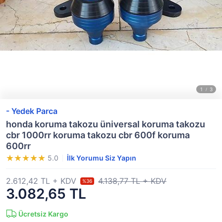
- Yedek Parca
honda koruma takozu üniversal koruma takozu
cbr 1000rr koruma takozu cbr 600f koruma
600rr
5.0
İlk Yorumu Siz Yapın
2.612,42 TL + KDV
4.138,77 TL + KDV
%36
3.082,65 TL
Ücretsiz Kargo