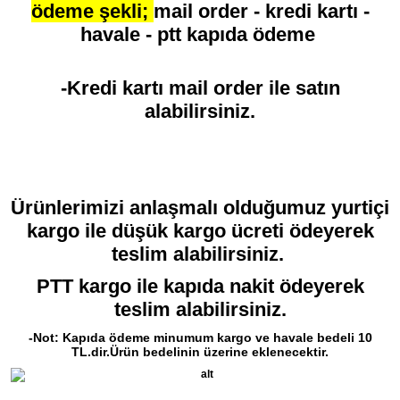
eksoz
- hiflo yağ filtreleri
ödeme şekli;
mail order - kredi kartı -
havale - ptt kapıda ödeme
-
micehlin
- prelli -
metzeler
(lastik) - leo
-Kredi kartı mail order ile satın
-
python
(cam) -
emre motor
-
alabilirsiniz.
yanasaki (grenaj civataları +
koruma takozları) bayisidir
Ürünlerimizi anlaşmalı olduğumuz yurtiçi
kargo ile düşük kargo ücreti ödeyerek
teslim alabilirsiniz.
PTT kargo ile kapıda nakit ödeyerek
teslim alabilirsiniz.
-Not: Kapıda ödeme minumum kargo ve havale bedeli 10
TL.dir.Ürün bedelinin üzerine eklenecektir.