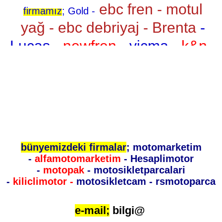
ebc fren - motul
firmamız
; Gold -
yağ - ebc debriyaj - Brenta
-
Lucas -
newfren
- vicma -
k&n
-
honda (yedek parça)
-
yamaha
(yedek parça)
-
kawasaki
(yedek parça)
-
Redline spor manetler
- did
zincir -
yuasa akü
- rk zincir
bünyemizdeki firmalar
; motomarketim
-
ek zincir
- tex moto
-
alfamotomarketim
- Hesaplimotor
-
motopak
- motosikletparcalari
-
motosev
- ipone yağ
-
kiliclimotor -
motosikletcam - rsmotoparca
-
velomoto
- anes motor
-
ngk buji
- motoparça -
tiger
e-mail;
bilgi@