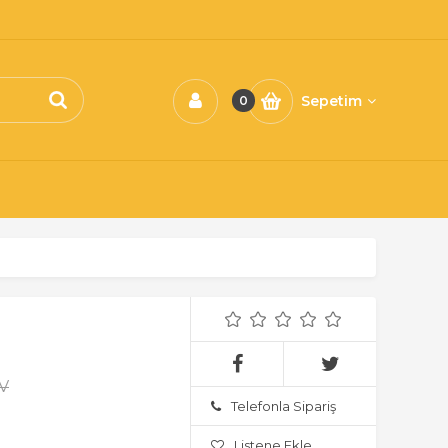
Sepetim
0
DV
Telefonla Sipariş
Listene Ekle