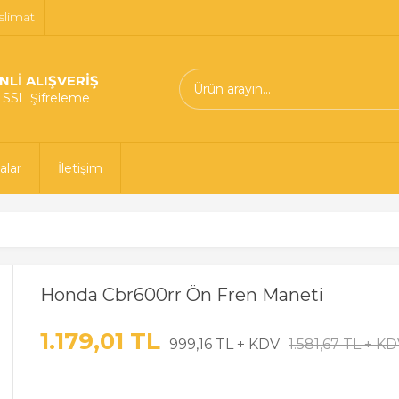
slimat
NLİ ALIŞVERİŞ
t SSL Şifreleme
alar
İletişim
Honda Cbr600rr Ön Fren Maneti
1.179,01 TL
999,16 TL + KDV
1.581,67 TL + K