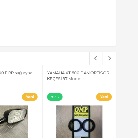
0 F RR sağ ayna
YAMAHA XT 600 E AMORTİSÖR
KEÇESİ 97 Model
%36