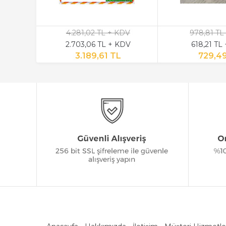
4.281,02 TL + KDV
978,81 TL
2.703,06 TL + KDV
618,21 TL
3.189,61 TL
729,4