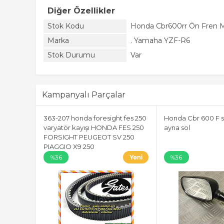
Diğer Özellikler
Stok Kodu
Honda Cbr600rr Ön Fren 
Marka
. Yamaha YZF-R6
Stok Durumu
Var
Kampanyalı Parçalar
363-207 honda foresight fes 250
Honda Cbr 600 F s
varyatör kayışı HONDA FES 250
ayna sol
FORSIGHT PEUGEOT SV 250
PIAGGIO X9 250
%36
%36