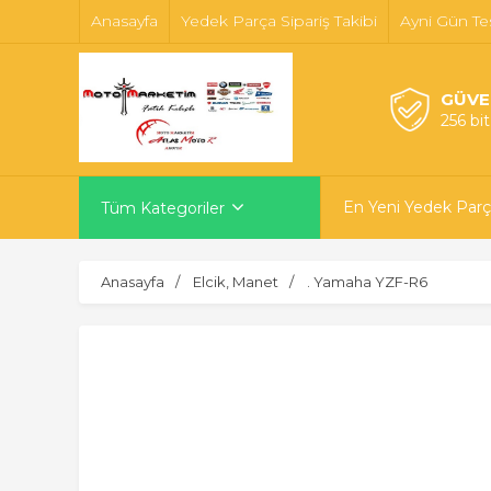
Anasayfa
Yedek Parça Sipariş Takibi
Ayni Gün Te
GÜVE
256 bi
En Yeni Yedek Parç
Tüm Kategoriler
Anasayfa
Elcik, Manet
. Yamaha YZF-R6