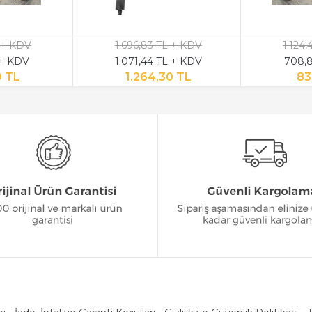
 + KDV
1.696,83 TL + KDV
1.124
 + KDV
1.071,44 TL + KDV
708,8
9 TL
1.264,30 TL
83