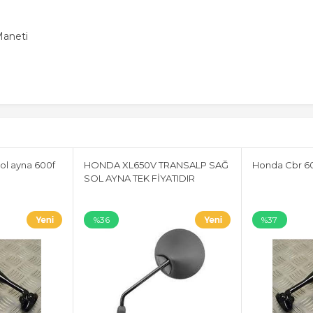
Maneti
ol ayna 600f
HONDA XL650V TRANSALP SAĞ
Honda Cbr 60
SOL AYNA TEK FİYATIDIR
%36
%37