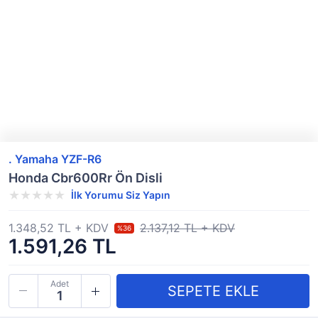
. Yamaha YZF-R6
Honda Cbr600Rr Ön Disli
İlk Yorumu Siz Yapın
1.348,52 TL + KDV
2.137,12 TL + KDV
%36
1.591,26 TL
Adet